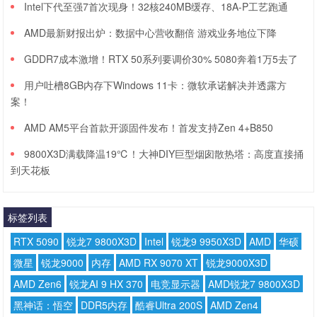
Intel下代至强7首次现身！32核240MB缓存、18A-P工艺跑通
AMD最新财报出炉：数据中心营收翻倍 游戏业务地位下降
GDDR7成本激增！RTX 50系列要调价30% 5080奔着1万5去了
用户吐槽8GB内存下Windows 11卡：微软承诺解决并透露方
案！
AMD AM5平台首款开源固件发布！首发支持Zen 4+B850
9800X3D满载降温19℃！大神DIY巨型烟囱散热塔：高度直接捅
到天花板
标签列表
RTX 5090
锐龙7 9800X3D
Intel
锐龙9 9950X3D
AMD
华硕
微星
锐龙9000
内存
AMD RX 9070 XT
锐龙9000X3D
AMD Zen6
锐龙AI 9 HX 370
电竞显示器
AMD锐龙7 9800X3D
黑神话：悟空
DDR5内存
酷睿Ultra 200S
AMD Zen4