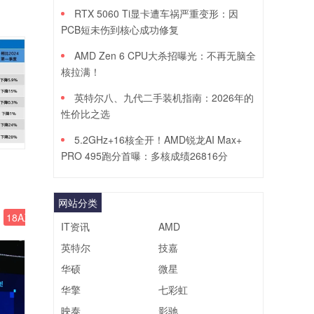
RTX 5060 Ti显卡遭车祸严重变形：因
PCB短未伤到核心成功修复
AMD Zen 6 CPU大杀招曝光：不再无脑全
核拉满！
英特尔八、九代二手装机指南：2026年的
性价比之选
5.2GHz+16核全开！AMD锐龙AI Max+
PRO 495跑分首曝：多核成绩26816分
网站分类
18A工艺
IT资讯
AMD
英特尔
技嘉
华硕
微星
华擎
七彩虹
映泰
影驰