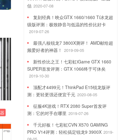
估
2020-07-08
复刻经典！映众GTX 1660/1660 Ti冰龙超
级版评测：极致静音与低温的性价比好卡
2019-07-26
最强八核锐龙7 3800X测评！ AMD献给超
频爱好者的神器！
2019-09-05
新性价比之王！七彩虹iGame GTX 1660
SUPER首发评测：GTX 1066终于可休矣
2019-10-30
顶配才4499元！ThinkPad E15锐龙版评
测：更轻更强还便宜千元
2020-08-05
征服4K游戏！RTX 2080 Super首发评
理器
测：它的对手在哪里
2019-07-26
千元好板！七彩虹CVN X570 GAMING
PRO V14评测：轻松搞定锐龙9 3900X
2019-
08-05