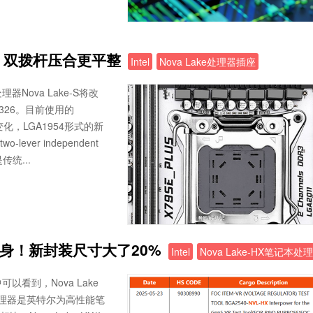
变了！双拨杆压合更平整
Intel
Nova Lake处理器插座
Nova Lake-S将改
326。目前使用的
化，LGA1954形式的新
ver independent
传统...
理器现身！新封装尺寸大了20%
Intel
Nova Lake-HX笔记本处
看到，Nova Lake
列处理器是英特尔为高性能笔