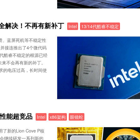
已完全解决！不再有新补丁
Intel
13/14代酷睿不稳定
崩溃、蓝屏死机等不稳定性
，并接连推出了4个微代码
/14代酷睿不稳定的根源已经
决，未来不会再有新的补丁。
要求的电压过高，长时间使
效、性能超竞品
Intel
x86架构
眼镜蛇
采用了新的Lion Cove P核
l还会继续研发一系列新的