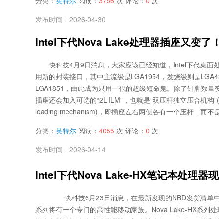
分类：
英特尔
阅读：
3756
次 评论：
0
次
发布时间：2026-04-30
Intel下代Nova Lake处理器插座又
快科技4月9日消息，大家应该已经知道，Intel下代桌面处理器
用新的封装接口，其中主流级是LGA1954，发烧级则是LGA4
LGA1851，由此成为只用一代的超级短命鬼。除了针脚数量变
插座还会加入可选的“2L-ILM”，也就是“双压杆独立压合机构”(two-le
loading mechanism)，即插座左右两侧各有一个压杆，而不是
分类：
英特尔
阅读：
4055
次 评论：
0
次
发布时间：2026-04-14
Intel下代Nova Lake-HX笔记本处
快科技6月23日消息，在最新发现的NBD发货清单中可以
系列将有一个专门的高性能移动家族。Nova Lake-HX系