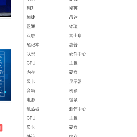
翔升
精英
梅捷
昂达
盈通
铭瑄
双敏
富士康
笔记本
惠普
联想
硬件中心
CPU
主板
内存
硬盘
显卡
显示器
音箱
机箱
电源
键鼠
散热器
测评中心
CPU
主板
显卡
硬盘
U
外设
内存