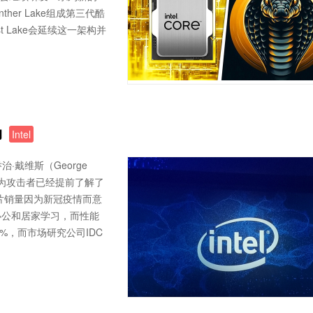
her Lake组成第三代酷
st Lake会延续这一架构并
劲
Intel
·戴维斯（George
认为攻击者已经提前了解了
芯片销量因为新冠疫情而意
办公和居家学习，而性能
3%，而市场研究公司IDC