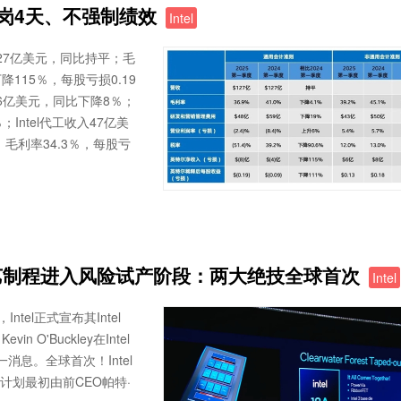
到岗4天、不强制绩效
Intel
入127亿美元，同比持平；毛
115％，每股亏损0.19
6亿美元，同比下降8％；
Intel代工收入47亿美
，毛利率34.3％，每股亏
A工艺制程进入风险试产阶段：两大绝技全球首次
Intel
Intel正式宣布其Intel
O'Buckley在Intel
消息。全球首次！Intel
计划最初由前CEO帕特·