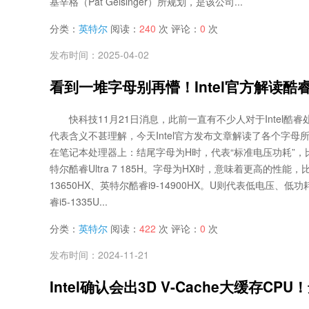
基辛格（Pat Gelsinger）所规划，是该公司...
分类：
英特尔
阅读：
240
次 评论：
0
次
发布时间：2025-04-02
看到一堆字母别再懵！Intel官方解读
快科技11月21日消息，此前一直有不少人对于Intel酷
代表含义不甚理解，今天Intel官方发布文章解读了各个字母
在笔记本处理器上：结尾字母为H时，代表“标准电压功耗”，比如酷
特尔酷睿Ultra 7 185H。字母为HX时，意味着更高的性能，
13650HX、英特尔酷睿i9-14900HX。U则代表低电压、
睿i5-1335U...
分类：
英特尔
阅读：
422
次 评论：
0
次
发布时间：2024-11-21
Intel确认会出3D V-Cache大缓存