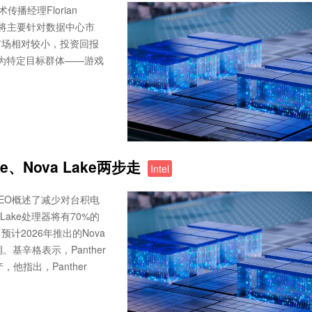
播经理Florian
产品将主要针对数据中心市
市场相对较小，投资回报
PU是为特定目标群体——游戏
e、Nova Lake两步走
Intel
CEO概述了减少对台积电
Lake处理器将有70%的
2026年推出的Nova
。基辛格表示，Panther
他指出，Panther