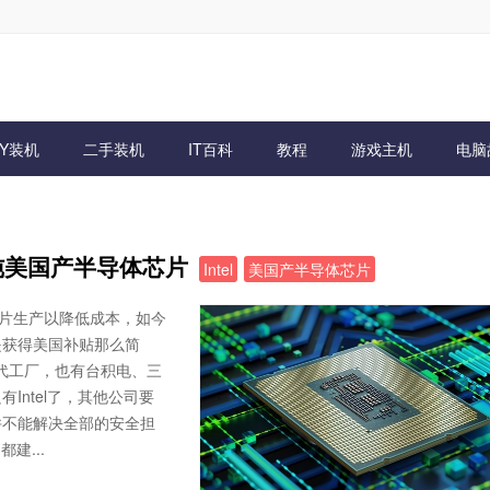
IY装机
二手装机
IT百科
教程
游戏主机
电脑
望纯美国产半导体芯片
Intel
美国产半导体芯片
芯片生产以降低成本，如今
是获得美国补贴那么简
代工厂，也有台积电、三
ntel了，其他公司要
并不能解决全部的安全担
建...