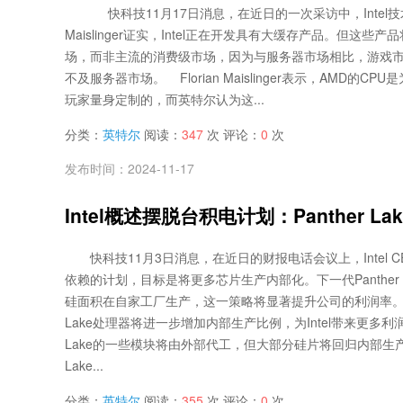
快科技11月17日消息，在近日的一次采访中，Intel技术传
Maislinger证实，Intel正在开发具有大缓存产品。但这些
场，而非主流的消费级市场，因为与服务器市场相比，游戏
不及服务器市场。 Florian Maislinger表示，AMD的C
玩家量身定制的，而英特尔认为这...
分类：
英特尔
阅读：
347
次 评论：
0
次
发布时间：2024-11-17
Intel概述摆脱台积电计划：Panther Lak
快科技11月3日消息，在近日的财报电话会议上，Intel 
依赖的计划，目标是将更多芯片生产内部化。下一代Panther 
硅面积在自家工厂生产，这一策略将显著提升公司的利润率。预计
Lake处理器将进一步增加内部生产比例，为Intel带来更多利润
Lake的一些模块将由外部代工，但大部分硅片将回归内部生产，
Lake...
分类：
英特尔
阅读：
355
次 评论：
0
次