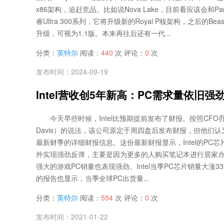
x86架构，追赶竞品。比如说Nova Lake，目前看应该会和Pant
睿Ultra 300系列，它将升级新的Royal P核架构，之后的Bea
升级，可视为1.1版。本来再往后还有一代...
分类：
英特尔
阅读：
440
次 评论：
0
次
发布时间：2024-09-19
Intel营收创5年新高：PC需求量依旧强
今天早些时候，Intel比预期提前发布了财报。按照CFO乔治
Davis）的说法，该公司原定于周四盘后发布财报，但他们
最新财季的详细财报信息。这份最新财报显示，Intel的PC
外实现强劲反弹，主要是因为更多的人购买笔记本进行居家
强大的游戏PC销量也表现强劲。Intel当季PC芯片销量大涨3
的报告也显示，当季全球PC出货量...
分类：
英特尔
阅读：
554
次 评论：
0
次
发布时间：2021-01-22