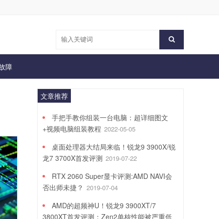
故障
文章推荐
手把手教你组装一台电脑：超详细图文
+视频电脑组装教程
2022-05-05
桌面处理器大结局来临！锐龙9 3900X/锐
龙7 3700X首发评测
2019-07-22
RTX 2060 Super显卡评测:AMD NAVI会
否出师未捷？
2019-07-04
AMD的超频神U！锐龙9 3900XT/7
3800XT首发评测：Zen2单核性能被严重低