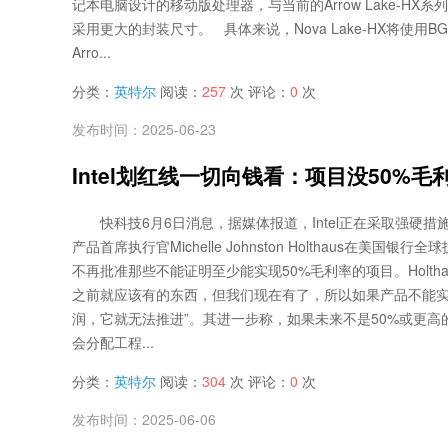
记本电脑设计的移动版处理器，与当前的Arrow Lake-HX系列相比
采用更大的封装尺寸。 具体来说，Nova Lake-HX将使用B
Arro...
分类：
英特尔
阅读：
257
次 评论：
0
次
发布时间：2025-06-23
Intel划红线一切向钱看：项目没50%
快科技6月6日消息，据媒体报道，Intel正在采取强硬措施
产品首席执行官Michelle Johnston Holthaus在美国银行
不再批准那些不能证明至少能实现50%毛利率的项目。Holth
之前就应该有的东西，但我们现在有了，所以如果产品不能实
润，它就无法推进”。其进一步称，如果未来不是50%或更高
会分配工程...
分类：
英特尔
阅读：
304
次 评论：
0
次
发布时间：2025-06-06