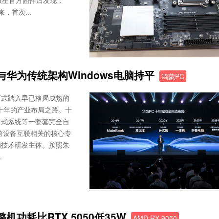
微星官方固件后发现，
来，首次...
华为传统架构Windows电脑持平
鸿蒙PC
，正式踏入早已格局成熟的
十年的产业布局之路。十
布式系统等一整套完全自
跨设备互联相关的核心专
的技术研发主体。按照朱
.
机功耗比RTX 5050低35W
AMD RX 9050