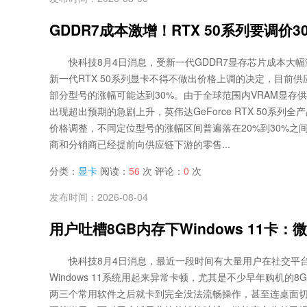
GDDR7成本激增！RTX 50系列要调价30
快科技8月4日消息，受新一代GDDR7显存芯片成本大
新一代RTX 50系列显卡不得不做出价格上调的决定，目前
部分型号的涨幅可能达到30%。由于全球范围内VRAM显存供
出现超出预期的急剧上升，英伟达GeForce RTX 50系列
价格调整，不同定位型号的涨幅区间普遍落在20%到30%之
商和分销商已经提前向供应链下游的零售...
分类：
显卡
阅读：
56
次 评论：
0
次
发布时间：2026-08-04
用户吐槽8GB内存下Windows 11卡
快科技8月4日消息，最近一段时间有大量用户在社交平
Windows 11系统用起来异常卡顿，尤其是不少早年购机的
两三个常用软件之后就卡到完全没法流畅操作，甚至连桌面