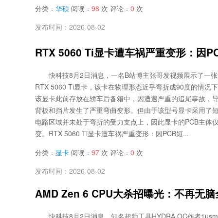
分类：
华硕
阅读：
98
次 评论：
0
次
发布时间：2026-08-02
RTX 5060 Ti显卡遭车祸严重变形：
快科技8月2日消息，一名B站博主张哥发视频展示了一
RTX 5060 Ti显卡，该卡在物理形态近乎弯折成90度的情
该显卡此前存放在轿车后备箱中，因遭遇严重的追尾事故，
背板和挡片发生了严重弯曲变形。但由于该型号显卡采用了短
电路区域并未处于弯折的受力支点上，因此显卡的PCB主体
变。RTX 5060 Ti显卡遭车祸严重变形：因PCB短...
分类：
显卡
阅读：
97
次 评论：
0
次
发布时间：2026-08-02
AMD Zen 6 CPU大杀招曝光：不再无
快科技8月2日消息，知名超频工具HYDRA OC作者1usmu