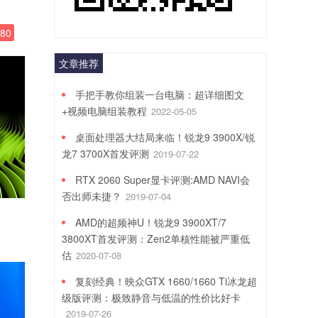
80
文章推荐
手把手教你组装一台电脑：超详细图文
+视频电脑组装教程
2022-05-05
桌面处理器大结局来临！锐龙9 3900X/锐
龙7 3700X首发评测
2019-07-22
RTX 2060 Super显卡评测:AMD NAVI会
否出师未捷？
2019-07-04
AMD的超频神U！锐龙9 3900XT/7
3800XT首发评测：Zen2单核性能被严重低
估
2020-07-08
复刻经典！映众GTX 1660/1660 Ti冰龙超
级版评测：极致静音与低温的性价比好卡
2019-07-26