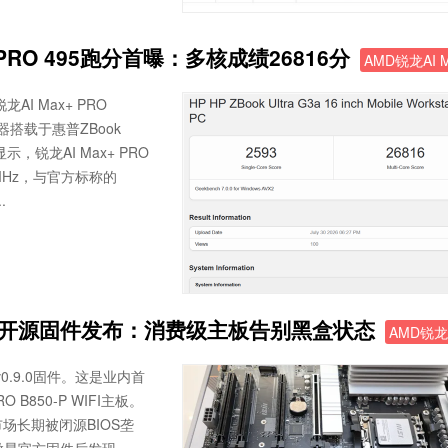
+ PRO 495跑分首曝：多核成绩26816分
AMD锐龙AI M
I Max+ PRO
理器搭载于惠普ZBook
示，锐龙AI Max+ PRO
7MHz，与官方标称的
.
M5开源固件发布：消费级主板告别黑盒状态
AMD锐龙
v0.9.0固件。这是业内首
850-P WIFI主板。
场长期被闭源BIOS垄