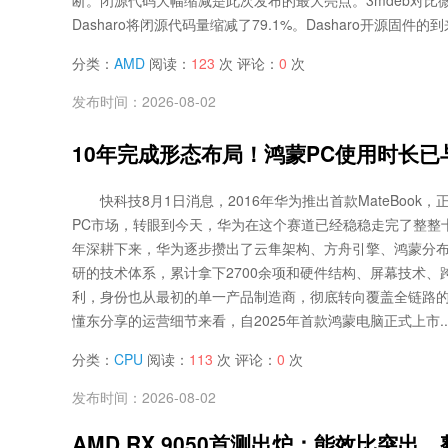
断。闭源代码大幅缩减是此次发布的最大亮点。3mdeb对比
Dasharo将闭源代码量缩减了79.1%。Dasharo开源固件的到
分类：
AMD
阅读：
123
次 评论：
0
次
发布时间：2026-08-02
10年完成形态布局！鸿蒙PC使用时长已与
快科技8月1日消息，2016年华为推出首款MateBook
PC市场，转眼到今天，华为在这个赛道已经稳稳走完了整整
年深耕下来，华为逐步攒出了云隼架构、方舟引擎、鸿蒙分
研的技术体系，累计拿下2700余项和硬件结构、屏幕技术、
利，身份也从最初的单一产品制造商，彻底转向覆盖全链路
懂东分享的运营细节来看，自2025年首款鸿蒙电脑正式上市..
分类：
CPU
阅读：
113
次 评论：
0
次
发布时间：2026-08-02
AMD RX 9050首测出炉：能效比突出、整