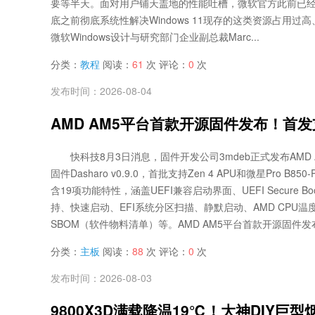
要等半天。面对用户铺天盖地的性能吐槽，微软官方此前已
底之前彻底系统性解决Windows 11现存的这类资源占用过
微软Windows设计与研究部门企业副总裁Marc...
分类：
教程
阅读：
61
次 评论：
0
次
发布时间：2026-08-04
AMD AM5平台首款开源固件发布！首发支持
快科技8月3日消息，固件开发公司3mdeb正式发布AMD 
固件Dasharo v0.9.0，首批支持Zen 4 APU和微星Pro B85
含19项功能特性，涵盖UEFI兼容启动界面、UEFI Secure B
持、快速启动、EFI系统分区扫描、静默启动、AMD CPU
SBOM（软件物料清单）等。AMD AM5平台首款开源固件发布
分类：
主板
阅读：
88
次 评论：
0
次
发布时间：2026-08-03
9800X3D满载降温19℃！大神DIY