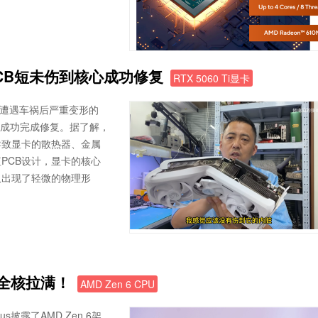
因PCB短未伤到核心成功修复
RTX 5060 Ti显卡
张遭遇车祸后严重变形的
况下成功完成修复。据了解，
导致显卡的散热器、金属
PCB设计，显卡的核心
仅出现了轻微的物理形
脑全核拉满！
AMD Zen 6 CPU
s披露了AMD Zen 6架