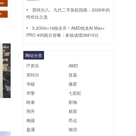
英特尔八、九代二手装机指南：2026年的
性价比之选
5.2GHz+16核全开！AMD锐龙AI Max+
PRO 495跑分首曝：多核成绩26816分
网站分类
IT资讯
AMD
英特尔
技嘉
华硕
微星
华擎
七彩虹
映泰
影驰
翔升
精英
梅捷
昂达
盈通
铭瑄