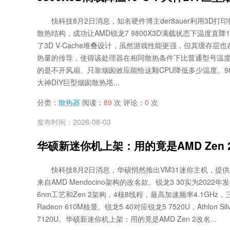
快科技8月2日消息，知名硬件博主der8auer利用3D
散热结构，成功让AMD锐龙7 9800X3D满载状态下温度直降1
了3D V-Cache堆叠设计，虽然游戏性能更强，但其缓存层
热量的传导，使得该处理器在相同散热条件下比普通型号温
的是不开风扇、只靠烟囱效应能给这颗CPU降低多少温度。98
大神DIY巨型烟囱散热塔...
分类：
散热器
阅读：
89
次 评论：
0
次
发布时间：2026-08-03
华硕新迷你机上架：用的竟是AMD Zen
快科技8月2日消息，华硕悄然推出VM31迷你主机，提
来自AMD Mendocino架构的改名款。锐龙3 30实为2022年
6nm工艺和Zen 2架构，4核8线程，最高加速频率4.1GHz
Radeon 610M核显。锐龙5 40对应锐龙5 7520U，Athlon Silv
7120U。华硕新迷你机上架：用的竟是AMD Zen 2改名...