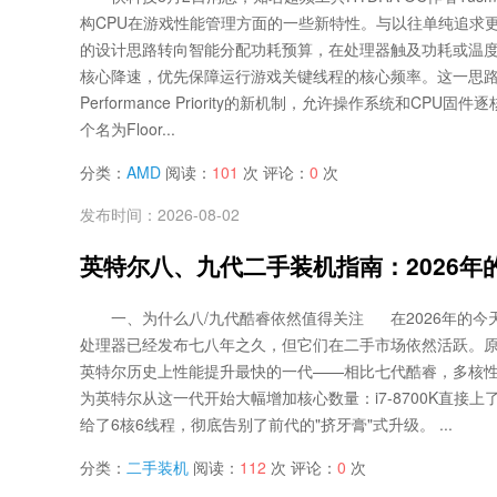
构CPU在游戏性能管理方面的一些新特性。与以往单纯追求更高
的设计思路转向智能分配功耗预算，在处理器触及功耗或温
核心降速，优先保障运行游戏关键线程的核心频率。这一思路
Performance Priority的新机制，允许操作系统和CPU
个名为Floor...
分类：
AMD
阅读：
101
次 评论：
0
次
发布时间：2026-08-02
英特尔八、九代二手装机指南：2026年
一、为什么八/九代酷睿依然值得关注 在2026年的今
处理器已经发布七八年之久，但它们在二手市场依然活跃。
英特尔历史上性能提升最快的一代——相比七代酷睿，多核性
为英特尔从这一代开始大幅增加核心数量：i7-8700K直接上了6核
给了6核6线程，彻底告别了前代的"挤牙膏"式升级。 ...
分类：
二手装机
阅读：
112
次 评论：
0
次