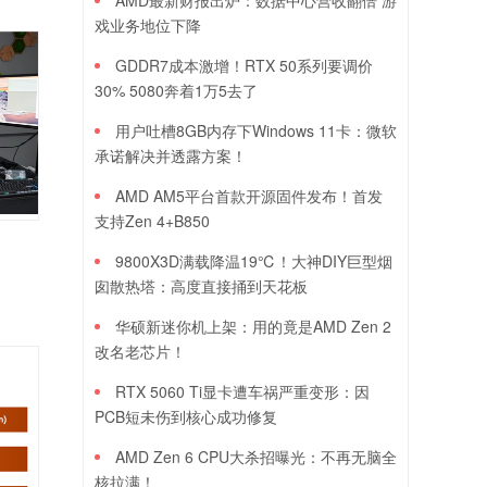
AMD最新财报出炉：数据中心营收翻倍 游
戏业务地位下降
GDDR7成本激增！RTX 50系列要调价
30% 5080奔着1万5去了
用户吐槽8GB内存下Windows 11卡：微软
承诺解决并透露方案！
AMD AM5平台首款开源固件发布！首发
支持Zen 4+B850
9800X3D满载降温19℃！大神DIY巨型烟
囱散热塔：高度直接捅到天花板
华硕新迷你机上架：用的竟是AMD Zen 2
改名老芯片！
RTX 5060 Ti显卡遭车祸严重变形：因
PCB短未伤到核心成功修复
AMD Zen 6 CPU大杀招曝光：不再无脑全
核拉满！