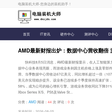
电脑装机大师-您身边的装机助手！
首页
IT资讯
硬件中心
测评中心
D
AMD最新财报出炉：数据中心营收翻倍
快科技8月5日消息，AMD最新财报显示，在人工智能算
据中心业务表现亮眼，而游戏业务则因主机价格上涨及零部
滑。当季数据中心营收达67亿美元，同比增长超过一倍（107
美元亦实现稳步提升。该业务已连续多个季度保持高速扩张，
58%，成为公司的核心增长引擎。游戏业务营收同比下降31%
Xbox Series X/S、PS5及Valve St...
分类：
AMD
阅读：
44
次 评论：
0
次
发布时间：2026-08-05