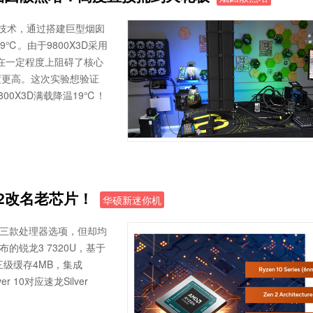
打印技术，通过搭建巨型烟囱
9℃。由于9800X3D采用
也在一定程度上阻碍了核心
度更高。这次实验想验证
00X3D满载降温19℃！
 2改名老芯片！
华硕新迷你机
供三款处理器选项，但却均
发布的锐龙3 7320U，基于
，三级缓存4MB，集成
er 10对应速龙Silver