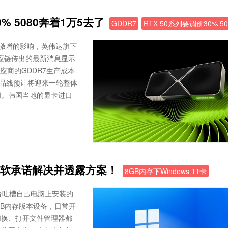
% 5080奔着1万5去了
GDDR7
RTX 50系列要调价30% 50
幅激增的影响，英伟达旗下
供应链传出的最新消息显示
应商的GDDR7生产成本
全产品线预计将迎来一轮整体
间。韩国当地的显卡进口
：微软承诺解决并透露方案！
8GB内存下Windows 11卡
台吐槽自己电脑上安装的
8GB内存版本设备，日常开
切换、打开文件管理器都