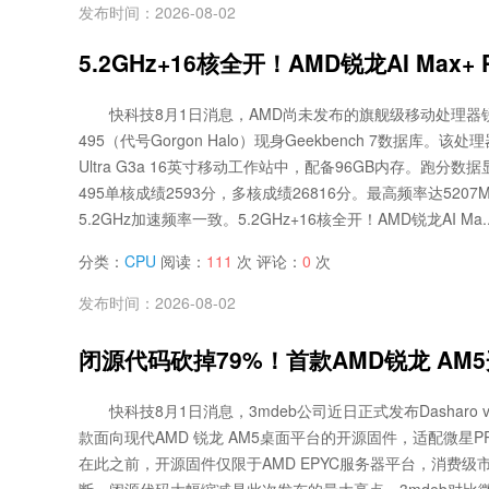
发布时间：2026-08-02
5.2GHz+16核全开！AMD锐龙AI Max
快科技8月1日消息，AMD尚未发布的旗舰级移动处理器锐龙A
495（代号Gorgon Halo）现身Geekbench 7数据库。该处
Ultra G3a 16英寸移动工作站中，配备96GB内存。跑分数据显
495单核成绩2593分，多核成绩26816分。最高频率达520
5.2GHz加速频率一致。5.2GHz+16核全开！AMD锐龙AI Ma..
分类：
CPU
阅读：
111
次 评论：
0
次
发布时间：2026-08-02
闭源代码砍掉79%！首款AMD锐龙 A
快科技8月1日消息，3mdeb公司近日正式发布Dasharo 
款面向现代AMD 锐龙 AM5桌面平台的开源固件，适配微星PRO B
在此之前，开源固件仅限于AMD EPYC服务器平台，消费级市