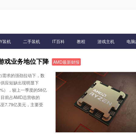
IY装机
二手装机
IT百科
教程
游戏主机
电脑
 游戏业务地位下降
AMD最新财报
力需求的强劲拉动下，数
件供应短缺出现明显下
%），较上一季度的58亿
目前占AMD总营收的
至7.79亿美元，主要受