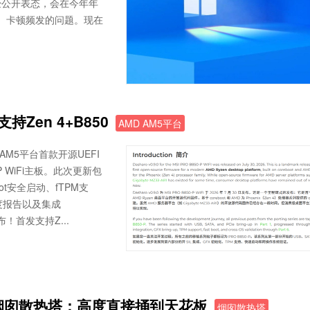
经公开表态，会在今年年
高、卡顿频发的问题。现在
Zen 4+B850
AMD AM5平台
AM5平台首款开源UEFI
0-P WiFi主板。此次更新包
oot安全启动、fTPM支
温度报告以及集成
！首发支持Z...
巨型烟囱散热塔：高度直接捅到天花板
烟囱散热塔