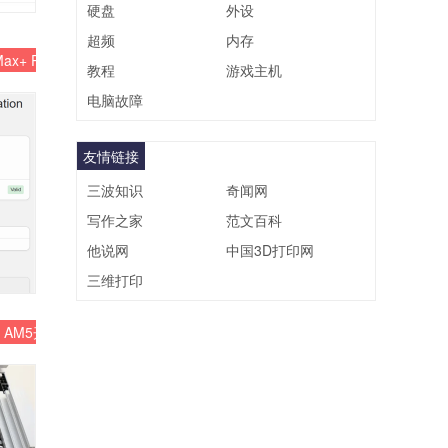
硬盘
外设
超频
内存
ax+ PRO 495跑分
教程
游戏主机
电脑故障
友情链接
三波知识
奇闻网
写作之家
范文百科
他说网
中国3D打印网
三维打印
 AM5开源固件