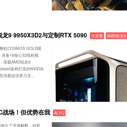
9950X3D2与定制RTX 5090
冷至尊
AMD锐龙9 
COSMOS GOLD限
，具备16核心32线程规
：搭载AMD锐龙9
kwell架构打造的NVIDIA
集型负载提供算力支...
 PC战场！但优势在我
AI PC
都使出了浑身解数，创新