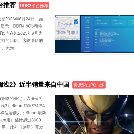
台推荐
DDR3平台推荐
2026年6月24日，如
，DDR4 8Gb颗粒
R5内存以2025年9月为
是之前的四倍。这轮涨价的
美光...
搁浅2》近半销量来自中国
索尼退出PC市场
C移植策略的决定，该决策将
》Steam销量中42%
样位居前列；Steam最新
am用户估计超过3000
作用。此外《剑星》开发