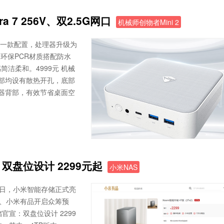
a 7 256V、双2.5G网口
机械师创物者Mini 2
增了一款配置，处理器升级为
采用环保PCR材质搭配防水
洁柔和。4999元 机械
边与底部均设有散热开孔，底部
示器背部，有效节省桌面空
盘位设计 2299元起
小米NAS
今日，小米智能存储正式亮
城、小米有品开启众筹预
官宣：双盘位设计 2299