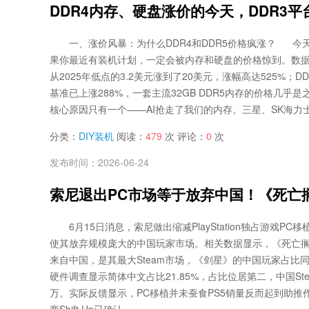
DDR4内存、硬盘涨价的今天，DDR3平
一、涨价风暴：为什么DDR4和DDR5价格疯涨？ 今天是
果你最近有装机计划，一定会被内存和硬盘的价格惊到。数据显示
从2025年低点的3.2美元涨到了20美元，涨幅高达525%；DD
基准已上涨288%，一套主流32GB DDR5内存的价格几乎
核心原因只有一个——AI抢走了我们的内存。三星、SK海力士、
分类：
DIY装机
阅读：
479
次 评论：
0
次
发布时间：2026-06-24
索尼退出PC市场等于放弃中国！《死亡
6月15日消息，索尼做出缩减PlayStation独占游戏P
使其放弃规模庞大的中国玩家市场。相关数据显示，《死亡搁浅2
来自中国，是其最大Steam市场，《剑星》的中国玩家占比同
硬件调查显示简体中文占比21.85%，占比位居第二，中国Ste
万。实际反馈显示，PC移植并未蚕食PS5销量反而起到助推
商Shift Up已确认...