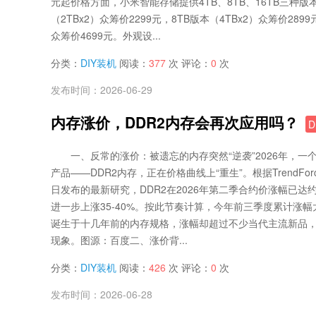
元起价格方面，小米智能存储提供4TB、8TB、16TB三种版
（2TBx2）众筹价2299元，8TB版本（4TBx2）众筹价2899
众筹价4699元。外观设...
分类：
DIY装机
阅读：
377
次 评论：
0
次
发布时间：2026-06-29
内存涨价，DDR2内存会再次应用吗？
D
一、反常的涨价：被遗忘的内存突然“逆袭”2026年，
产品——DDR2内存，正在价格曲线上“重生”。根据TrendForc
日发布的最新研究，DDR2在2026年第二季合约价涨幅已达约
进一步上涨35-40%。按此节奏计算，今年前三季度累计涨幅
诞生于十几年前的内存规格，涨幅却超过不少当代主流新品
现象。图源：百度二、涨价背...
分类：
DIY装机
阅读：
426
次 评论：
0
次
发布时间：2026-06-28