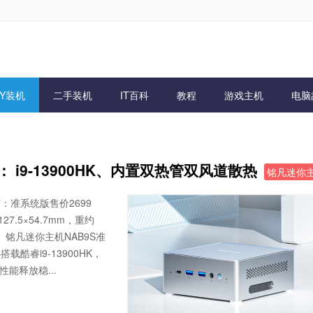
IY装机
二手装机
IT百科
教程
游戏主机
电脑
 i9-13900HK、内置双热管双风道散热
铭凡迷你
：准系统版售价2699
27.5×54.7mm，重约
。铭凡迷你主机NAB9S准
载酷睿i9-13900HK，
性能释放稳...