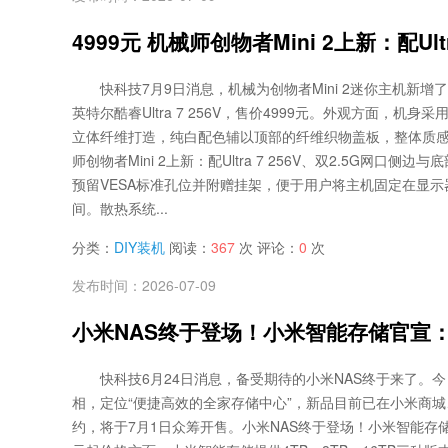
4999元 机械师创物者Mini 2上新：配Ultr
快科技7月9日消息，机械为创物者Mini 2迷你主机新
英特尔酷睿Ultra 7 256V，售价4999元。外观方面，机身
立体纤维打造，纯白配色辅以顶部的纤维织物盖板，整体质感简
师创物者Mini 2上新：配Ultra 7 256V、双2.5G网口侧
预留VESA标准孔位并附赠挂架，便于用户将主机固定在显
间。散热系统...
分类：
DIY装机
阅读：
367
次 评论：
0
次
发布时间：2026-07-09
小米NAS终于登场！小米智能存储官宣：双
快科技6月24日消息，备受期待的小米NAS终于来了。
相，定位“便捷高效的全家存储中心”，新品目前已在小米商
约，将于7月1日众筹开售。小米NAS终于登场！小米智能存储