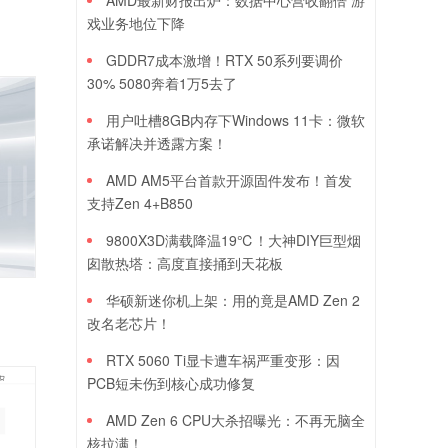
AMD最新财报出炉：数据中心营收翻倍 游
戏业务地位下降
GDDR7成本激增！RTX 50系列要调价
30% 5080奔着1万5去了
用户吐槽8GB内存下Windows 11卡：微软
承诺解决并透露方案！
AMD AM5平台首款开源固件发布！首发
支持Zen 4+B850
9800X3D满载降温19℃！大神DIY巨型烟
囱散热塔：高度直接捅到天花板
华硕新迷你机上架：用的竟是AMD Zen 2
改名老芯片！
RTX 5060 Ti显卡遭车祸严重变形：因
PCB短未伤到核心成功修复
AMD Zen 6 CPU大杀招曝光：不再无脑全
核拉满！