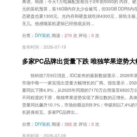
离谱。韩路：今天1万电脑配置相当于2年前5000的 内存、
元的装机预算，装16GB内存太少会被骂，但32GB DDR5内存
态硬盘也要1300元。光内存和硬盘就吃掉4300元，留给主
无几。他感慨装机逻辑已经彻底反转...
分类：
DIY装机
阅读：
270
次 评论：
0
次
发布时间：2026-07-19
多家PC品牌出货量下跌 唯独苹果逆势大幅增
快科技7月9日消息，IDC发布的最新数据显示，2026年
市场中唯一一家实现出货量大幅增长的厂商。报告显示，202
量同比下降4.9%，从2025年同期的7170万台滑落至682
不同程度的下滑，唯独苹果逆势实现了两位数的正增长。具体
货量同比飙升10.1%，市场份额达到9.9%；华硕则以7.4%的
长跻身前五。多家PC品牌出...
分类：
DIY装机
阅读：
392
次 评论：
0
次
发布时间：2026-07-09