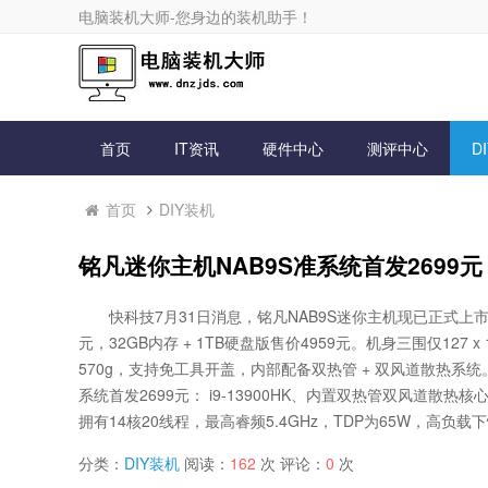
电脑装机大师-您身边的装机助手！
首页
IT资讯
硬件中心
测评中心
D
首页
DIY装机
铭凡迷你主机NAB9S准系统首发2699元：
快科技7月31日消息，铭凡NAB9S迷你主机现已正式上市
元，32GB内存 + 1TB硬盘版售价4959元。机身三围仅127 x 1
570g，支持免工具开盖，内部配备双热管 + 双风道散热系统
系统首发2699元： i9-13900HK、内置双热管双风道散热核心搭
拥有14核20线程，最高睿频5.4GHz，TDP为65W，高负载下
分类：
DIY装机
阅读：
162
次 评论：
0
次