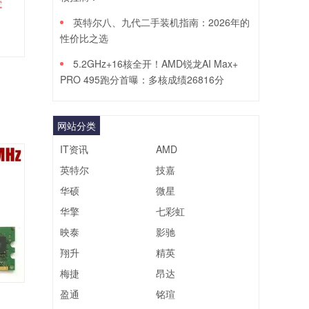
英特尔八、九代二手装机指南：2026年的
性价比之选
5.2GHz+16核全开！AMD锐龙AI Max+
PRO 495跑分首曝：多核成绩26816分
网站分类
IT资讯
AMD
英特尔
技嘉
华硕
微星
华擎
七彩虹
映泰
影驰
翔升
精英
梅捷
昂达
盈通
铭瑄