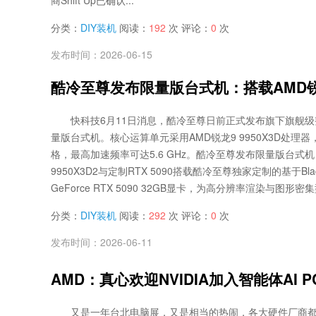
分类：
DIY装机
阅读：
192
次 评论：
0
次
发布时间：2026-06-15
酷冷至尊发布限量版台式机：搭载AMD锐龙9 
快科技6月11日消息，酷冷至尊日前正式发布旗下旗舰级整机
量版台式机。核心运算单元采用AMD锐龙9 9950X3D处理器
格，最高加速频率可达5.6 GHz。酷冷至尊发布限量版台式机
9950X3D2与定制RTX 5090搭载酷冷至尊独家定制的基于Blac
GeForce RTX 5090 32GB显卡，为高分辨率渲染与图形密
分类：
DIY装机
阅读：
292
次 评论：
0
次
发布时间：2026-06-11
AMD：真心欢迎NVIDIA加入智能体AI
又是一年台北电脑展，又是相当的热闹，各大硬件厂商