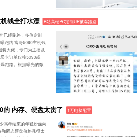
0主机钱全打水漂
B站高端PC定制UP被曝跑路
作室”已经跑路，多位定制
曝跑路 富哥5090主机钱
C组装大佬，专门为主播及
卡订单仅接5090或
自爆跑路。根据曝光的微
0的 内存、硬盘太贵了
1万电脑配置
不少高考结束的年轻粉丝向
存和固态硬盘价格涨得太