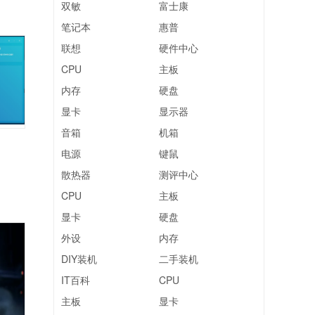
双敏
富士康
笔记本
惠普
联想
硬件中心
CPU
主板
内存
硬盘
显卡
显示器
音箱
机箱
电源
键鼠
散热器
测评中心
CPU
主板
显卡
硬盘
外设
内存
DIY装机
二手装机
IT百科
CPU
主板
显卡