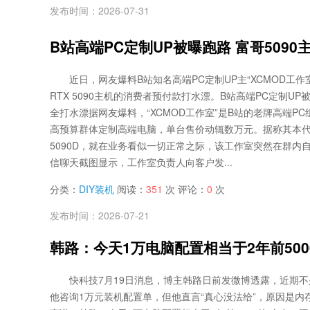
发布时间：2026-07-31
B站高端PC定制UP被曝跑路 富哥509
近日，网友爆料B站知名高端PC定制UP主“XCMOD工
RTX 5090主机的消费者预付款打水漂。B站高端PC定制UP被
全打水漂据网友爆料，“XCMOD工作室”是B站的老牌高端P
高预算群体定制高端电脑，单台售价动辄数万元。据称其本代显
5090D，就在业务看似一切正常之际，该工作室突然在群内
信聊天截图显示，工作室负责人向客户发...
分类：
DIY装机
阅读：
351
次 评论：
0
次
发布时间：2026-07-21
韩路：今天1万电脑配置相当于2年前500
快科技7月19日消息，博主韩路日前发微博透露，近期
他咨询1万元装机配置单，但他直言“真心没法给”，原因是内