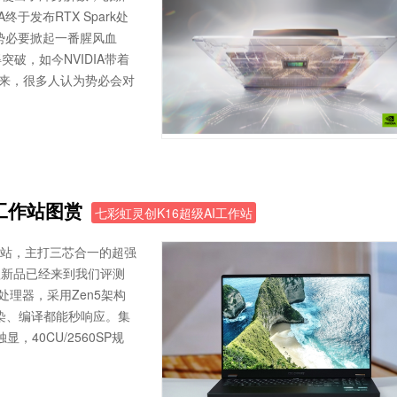
于发布RTX Spark处
势必要掀起一番腥风血
破，如今NVIDIA带着
杀来，很多人认为势必会对
I工作站图赏
七彩虹灵创K16超级AI工作站
作站，主打三芯合一的超强
款新品已经来到我们评测
5处理器，采用Zen5架构
程渲染、编译都能秒响应。集
显，40CU/2560SP规