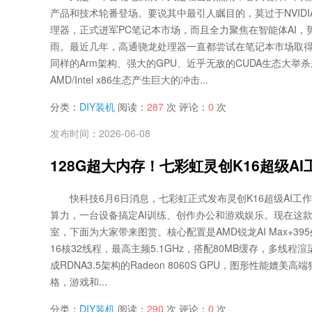
产品和技术轮番登场。要说其中最引人瞩目的，莫过于NVIDIA终
理器，正式进军PC笔记本市场，而且全力聚焦在智能体AI，
雨。最近几年，高通骁龙处理器一直都尝试在笔记本市场取得突
同样的Arm架构、强大的GPU、近乎无敌的CUDA生态大举
AMD/Intel x86生态产生巨大的冲击...
分类：
DIY装机
阅读：
287
次 评论：
0
次
发布时间：2026-06-08
128G超大内存！七彩虹灵创K16超级A
快科技6月6日消息，七彩虹正式发布灵创K16超级AI工
算力，一台设备搞定AI训练、创作办公和游戏娱乐。现在这
室，下面为大家带来图赏。核心配置是AMD锐龙AI Max+39
16核32线程，最高主频5.1GHz，搭配80MB缓存，多线
成RDNA3.5架构的Radeon 8060S GPU，图形性能媲美高端独
格，游戏和...
分类：
DIY装机
阅读：
290
次 评论：
0
次