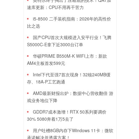
英特尔终于掏出了压箱底的技术！QAT加
速库更新：CPU不用再干苦力
i5-8500 二手装机指南：2026年的高性价
比之选
国产CPU首次大规模进入安平行业！飞腾
S5000C-E拿下近3000台订单
华硕PRIME B550M-K WIFI上市：新款
AM4主板首发599元
Intel下代至强7首次现身！32核240MB缓
存、18A-P工艺跑通
AMD最新财报出炉：数据中心营收翻倍 游
戏业务地位下降
GDDR7成本激增！RTX 50系列要调价
30% 5080奔着1万5去了
用户吐槽8GB内存下Windows 11卡：微软
承诺解决并透露方案！