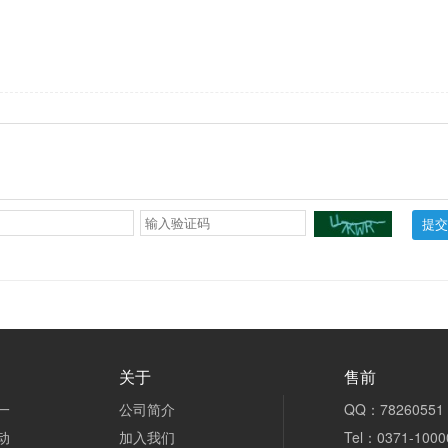
提交
关于
售前
一
公司简介
QQ：78260551
动
加入我们
Tel：0371-1000