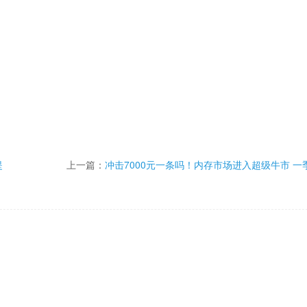
提
上一篇：
冲击7000元一条吗！内存市场进入超级牛市 一
再涨40%-50%