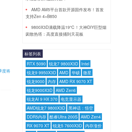
AMD AM5平台首款开源固件发布！首发
支持Zen 4+B850
9800X3D满载降温19℃！大神DIY巨型烟
囱散热塔：高度直接捅到天花板
标签列表
RTX 5090
锐龙7 9800X3D
Intel
季度将
锐龙9 9950X3D
AMD
华硕
微星
锐龙9000
内存
AMD RX 9070 XT
锐龙9000X3D
AMD Zen6
锐龙AI 9 HX 370
电竞显示器
AMD锐龙7 9800X3D
黑神话：悟空
DDR5内存
酷睿Ultra 200S
AMD Zen4
RX 9070 XT
锐龙5 7600X3D
内存涨价