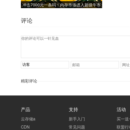
冲击7000元一条吗！内存市场进入超级牛市
一季度将再涨40%-50%
评论
精彩评论
产品
支持
活动
云存储a
新手入门
买一送
CDN
常见问题
联盟行