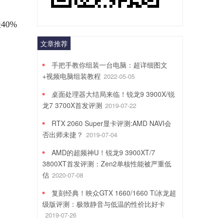
40%
文章推荐
手把手教你组装一台电脑：超详细图文
+视频电脑组装教程
2022-05-05
桌面处理器大结局来临！锐龙9 3900X/锐
龙7 3700X首发评测
2019-07-22
RTX 2060 Super显卡评测:AMD NAVI会
否出师未捷？
2019-07-04
AMD的超频神U！锐龙9 3900XT/7
3800XT首发评测：Zen2单核性能被严重低
估
2020-07-08
复刻经典！映众GTX 1660/1660 Ti冰龙超
级版评测：极致静音与低温的性价比好卡
2019-07-26