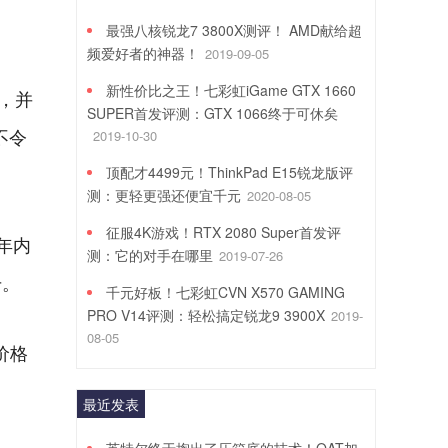
最强八核锐龙7 3800X测评！ AMD献给超
频爱好者的神器！
2019-09-05
新性价比之王！七彩虹iGame GTX 1660
元，并
SUPER首发评测：GTX 1066终于可休矣
2019-10-30
不令
顶配才4499元！ThinkPad E15锐龙版评
测：更轻更强还便宜千元
2020-08-05
征服4K游戏！RTX 2080 Super首发评
年内
测：它的对手在哪里
2019-07-26
升。
千元好板！七彩虹CVN X570 GAMING
PRO V14评测：轻松搞定锐龙9 3900X
2019-
08-05
前价格
最近发表