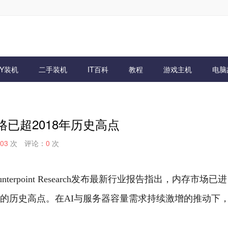
IY装机
二手装机
IT百科
教程
游戏主机
电脑
已超2018年历史高点
03
次
评论：
0
次
rpoint Research发布最新行业报告指出，内存市场已进
年的历史高点。
在AI与服务器容量需求持续激增的推动下