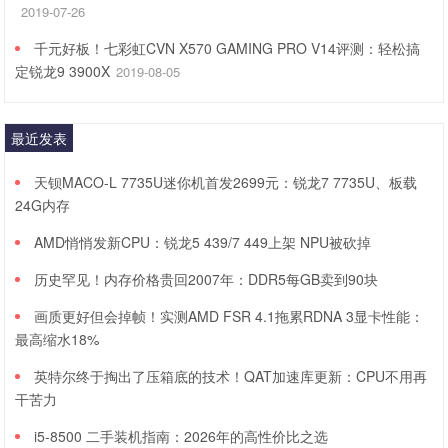
2019-07-26
千元好板！七彩虹CVN X570 GAMING PRO V14评测：轻松搞
定锐龙9 3900X
2019-08-05
最近发表
天钡MACO-L 7735U迷你机首发2699元：锐龙7 7735U、板载
24G内存
AMD悄悄发新CPU：锐龙5 439/7 449上架 NPU被砍掉
历史罕见！内存价格贵回2007年：DDR5每GB卖到90块
画质更好但会掉帧！实测AMD FSR 4.1拖累RDNA 3显卡性能：
最高缩水18%
英特尔终于掏出了压箱底的技术！QAT加速库更新：CPU不用再
干苦力
i5-8500 二手装机指南：2026年的高性价比之选