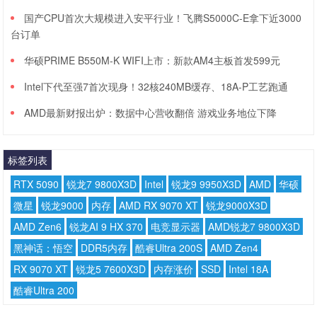
国产CPU首次大规模进入安平行业！飞腾S5000C-E拿下近3000
台订单
华硕PRIME B550M-K WIFI上市：新款AM4主板首发599元
Intel下代至强7首次现身！32核240MB缓存、18A-P工艺跑通
AMD最新财报出炉：数据中心营收翻倍 游戏业务地位下降
标签列表
RTX 5090
锐龙7 9800X3D
Intel
锐龙9 9950X3D
AMD
华硕
微星
锐龙9000
内存
AMD RX 9070 XT
锐龙9000X3D
AMD Zen6
锐龙AI 9 HX 370
电竞显示器
AMD锐龙7 9800X3D
黑神话：悟空
DDR5内存
酷睿Ultra 200S
AMD Zen4
RX 9070 XT
锐龙5 7600X3D
内存涨价
SSD
Intel 18A
酷睿Ultra 200