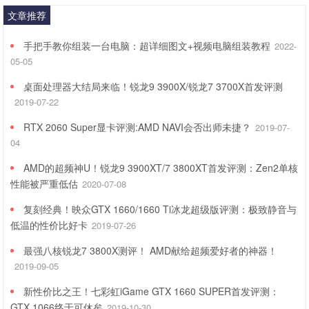
文章推荐
手把手教你组装一台电脑：超详细图文+视频电脑组装教程
2022-
05-05
桌面处理器大结局来临！锐龙9 3900X/锐龙7 3700X首发评测
2019-07-22
RTX 2060 Super显卡评测:AMD NAVI会否出师未捷？
2019-07-
04
AMD的超频神U！锐龙9 3900XT/7 3800XT首发评测：Zen2单核
性能被严重低估
2020-07-08
复刻经典！映众GTX 1660/1660 Ti冰龙超级版评测：极致静音与
低温的性价比好卡
2019-07-26
最强八核锐龙7 3800X测评！ AMD献给超频爱好者的神器！
2019-09-05
新性价比之王！七彩虹iGame GTX 1660 SUPER首发评测：
GTX 1066终于可休矣
2019-10-30