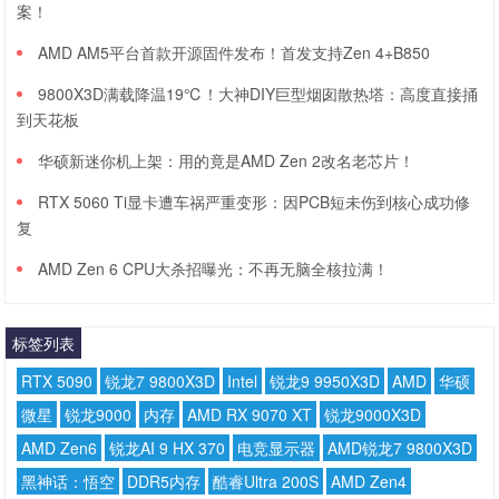
案！
AMD AM5平台首款开源固件发布！首发支持Zen 4+B850
9800X3D满载降温19℃！大神DIY巨型烟囱散热塔：高度直接捅
到天花板
华硕新迷你机上架：用的竟是AMD Zen 2改名老芯片！
RTX 5060 Ti显卡遭车祸严重变形：因PCB短未伤到核心成功修
复
AMD Zen 6 CPU大杀招曝光：不再无脑全核拉满！
标签列表
RTX 5090
锐龙7 9800X3D
Intel
锐龙9 9950X3D
AMD
华硕
微星
锐龙9000
内存
AMD RX 9070 XT
锐龙9000X3D
AMD Zen6
锐龙AI 9 HX 370
电竞显示器
AMD锐龙7 9800X3D
黑神话：悟空
DDR5内存
酷睿Ultra 200S
AMD Zen4