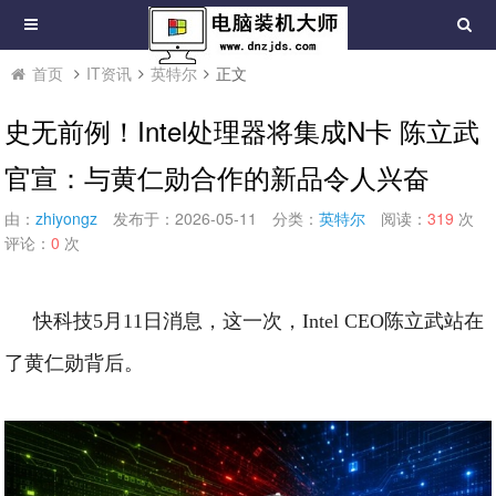
首页
IT资讯
英特尔
正文
史无前例！Intel处理器将集成N卡 陈立武
官宣：与黄仁勋合作的新品令人兴奋
由：
zhiyongz
发布于：2026-05-11
分类：
英特尔
阅读：
319
次
评论：
0
次
快科技5月11日消息，这一次，Intel CEO陈立武站在
了黄仁勋背后。