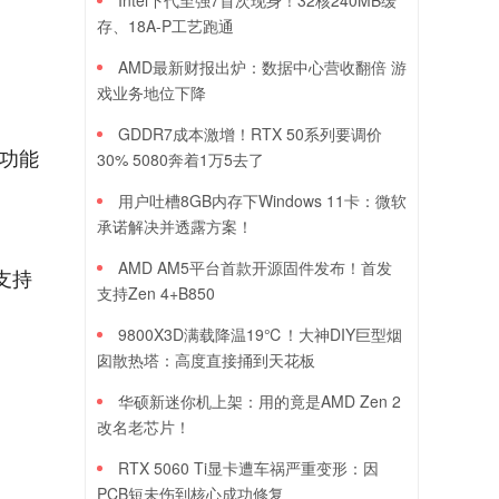
Intel下代至强7首次现身！32核240MB缓
存、18A-P工艺跑通
AMD最新财报出炉：数据中心营收翻倍 游
戏业务地位下降
GDDR7成本激增！RTX 50系列要调价
先功能
30% 5080奔着1万5去了
用户吐槽8GB内存下Windows 11卡：微软
承诺解决并透露方案！
AMD AM5平台首款开源固件发布！首发
支持
支持Zen 4+B850
9800X3D满载降温19℃！大神DIY巨型烟
囱散热塔：高度直接捅到天花板
华硕新迷你机上架：用的竟是AMD Zen 2
改名老芯片！
RTX 5060 Ti显卡遭车祸严重变形：因
PCB短未伤到核心成功修复