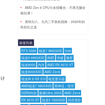
AMD Zen 6 CPU大杀招曝光：不再无脑全
核拉满！
英特尔八、九代二手装机指南：2026年的
性价比之选
标签列表
RTX 5090
锐龙7 9800X3D
Intel
锐龙9 9950X3D
AMD
华硕
微星
锐龙9000
内存
AMD RX 9070 XT
锐龙9000X3D
AMD Zen6
于计
锐龙AI 9 HX 370
电竞显示器
AMD锐龙7 9800X3D
黑神话：悟空
DDR5内存
酷睿Ultra 200S
AMD Zen4
RX 9070 XT
锐龙5 7600X3D
内存涨价