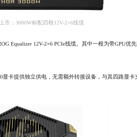
市：3000W标配四根12V-2×6线缆
ualizer 12V-2×6 PCIe线缆。其中一根为带GPU优
X 5090显卡提供独立供电，无需额外转接设备，与其四路显卡