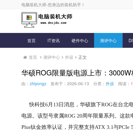
电脑装机大师-您身边的装机助手！
首页
IT资讯
硬件中心
测评中心
D
首页
测评中心
外设
正文
华硕ROG限量版电源上市：3000W标
由：
zhiyongz
发布于：2026-06-13
分类：
外设
阅读：
1
快科技6月13日消息，华硕旗下ROG在台北电脑展展会期间
电源。该型号隶属ROG 20周年限量系列。
这款
Plus钛金效率认证，并完整支持ATX 3.1与PCI