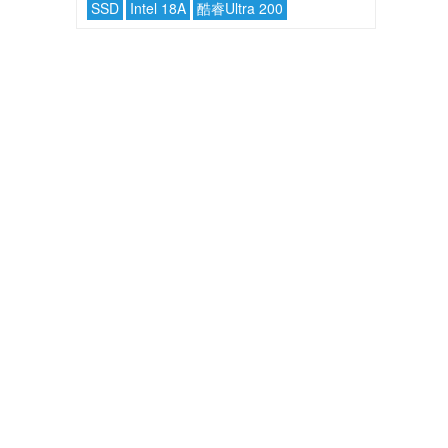
SSD
Intel 18A
酷睿Ultra 200