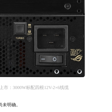
市：3000W标配四根12V-2×6线缆
尚未明确。