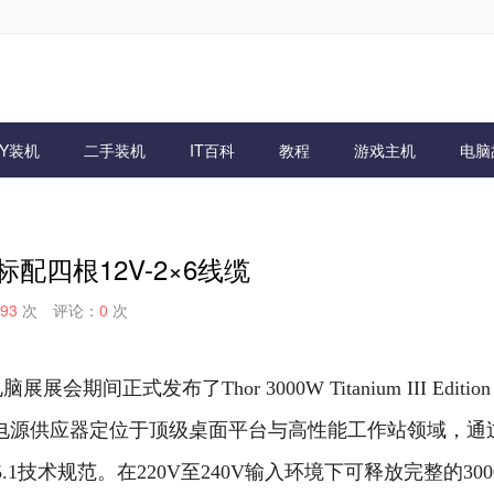
IY装机
二手装机
IT百科
教程
游戏主机
电脑
配四根12V-2×6线缆
93
次
评论：
0
次
正式发布了Thor 3000W Titanium III Edition 
电源供应器定位于顶级桌面平台与高性能工作站领域，通过8
e 5.1技术规范。在220V至240V输入环境下可释放完整的300