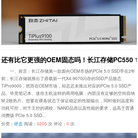
还有比它更强的OEM固态吗！长江存储PC550 1T
一、前言：长江存储第一款面向OEM市场的PCIe 5.0 SSD早在2年
前，长江存储就推出了搭载新一代X4-9070闪存的SSD产品致态
TiPro9000，然而在OEM市场，却迟迟未推出对应的PCIe 5.0 SSD产
品。毕竟笔记本、迷你主机这样的商用电脑，内部没有足够的空间容纳
M.2散热片。想要在裸条状态下保证稳定的性能输出，同时做到温度和
功耗可控，对于主控的调校、NAND品质以及性能的要求，远高于普通
消费级 PCIe 5.0 SSD...
分类：
硬盘
阅读：
6205
次 评论：
0
次