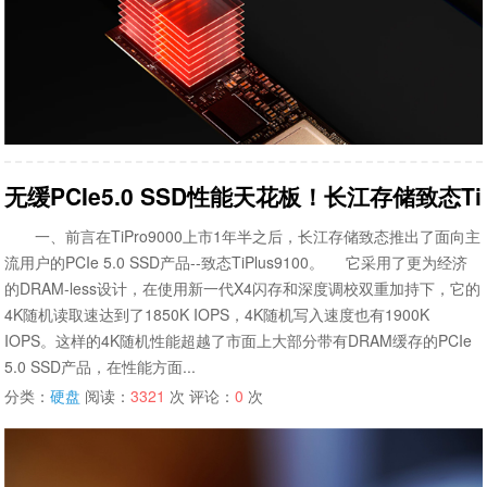
无缓PCIe5.0 SSD性能天花板！长江存储致态TiP
一、前言在TiPro9000上市1年半之后，长江存储致态推出了面向主
流用户的PCIe 5.0 SSD产品--致态TiPlus9100。 它采用了更为经济
的DRAM-less设计，在使用新一代X4闪存和深度调校双重加持下，它的
4K随机读取速达到了1850K IOPS，4K随机写入速度也有1900K
IOPS。这样的4K随机性能超越了市面上大部分带有DRAM缓存的PCIe
5.0 SSD产品，在性能方面...
分类：
硬盘
阅读：
3321
次 评论：
0
次