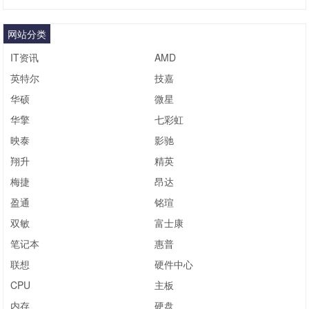
网站分类
IT资讯
AMD
英特尔
技嘉
华硕
微星
华擎
七彩虹
映泰
影驰
翔升
精英
梅捷
昂达
盈通
铭瑄
双敏
富士康
笔记本
惠普
联想
硬件中心
CPU
主板
内存
硬盘