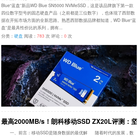
Blue“蓝盘”新品WD Blue SN5000 NVMeSSD，这是该品牌旗下第一款
四位数字型号的固态硬盘产品（之前都是三位数字），也体现了西部数
据在开拓市场方面的全新思路。熟悉西部数据品牌都知道，WD Blue“蓝
盘”是最具性价比的系列，拥有...
分类：
硬盘
阅读：
783
次 评论：
0
次
最高2000MB/s！朗科移动SSD ZX20L评
一、前言：移动SSD是随身数据的最优解 随着时代的发展，数