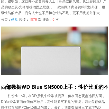
的。很明显，这些并不适合商务人士干练高效的风格。长江存储原厂产
品的致态灵·先锋版移动固态硬盘， 一款兼顾了商务简约硬朗外形、顶
级性能的产品，商务人士也不用担心性能不足，更不用忧虑外形太...
分类：
硬盘
阅读：
1578
次 评论：
0
次
西部数据WD Blue SN5000上手：性价比党的
性价比一词，在DIY攒机中经常被提及，但在固态硬盘选择方面，
DIYer经常要面临低价不敢用，高性能又买不起的窘境，因此各存储品
牌依然在深挖PCIe4.0市场的潜力。最近，西部数据推出了旗下WD