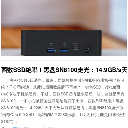
西数SSD绝唱！黑盘SN8100走光：14.9GB/s
快科技5月5日消息，最近，西部数据将其NAND闪存业务完全拆分
给了子公司闪迪，从此以后西数品牌不再生产、销售SSD，改(tui)而
(bu)专注于机械硬盘。不过，西数SSD还有至少最后一站，这就是黑盘
SN8100，一不小心被德国亚马逊给泄露了出来。西数SSD绝唱！黑盘
SN8100走光：14.9GB/s天下无敌从泄露信息看，黑盘SN8100属于顶
级的PCIe 5.0 SSD，标准的M.2 2280形态，TLC闪存(可能是闪迪/铠侠
218层)...