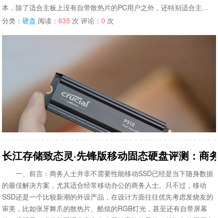
本，除了适合主板上没有自带散热片的PC用户之外，还特别适合主...
分类：
硬盘
阅读：
635
次 评论：
0
次
长江存储致态灵·先锋版移动固态硬盘评测：商务
一、前言：商务人士并非不需要性能移动SSD已经是当下随身数据
的最佳解决方案，尤其适合经常移动办公的商务人士。只不过，移动
SSD还是一个比较新潮的外设产品，在设计方面往往优先考虑发烧友的
审美，比如张牙舞爪的散热片、酷炫的RGB灯光，甚至还有自带屏幕