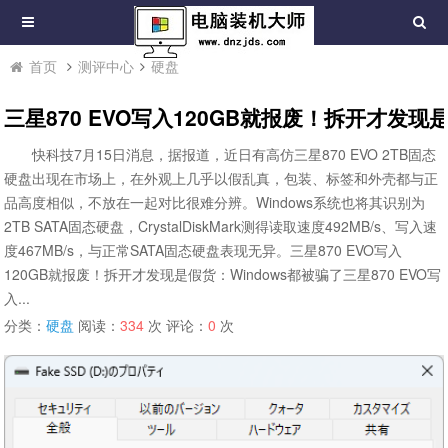
首页
测评中心
硬盘
三星870 EVO写入120GB就报废！拆开才发现
快科技7月15日消息，据报道，近日有高仿三星870 EVO 2TB固态
硬盘出现在市场上，在外观上几乎以假乱真，包装、标签和外壳都与正
品高度相似，不放在一起对比很难分辨。Windows系统也将其识别为
2TB SATA固态硬盘，CrystalDiskMark测得读取速度492MB/s、写入速
度467MB/s，与正常SATA固态硬盘表现无异。三星870 EVO写入
120GB就报废！拆开才发现是假货：Windows都被骗了三星870 EVO写
入...
分类：
硬盘
阅读：
334
次 评论：
0
次