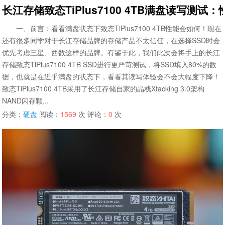
长江存储致态TiPlus7100 4TB满盘读写测
一、前言：看看满盘状态下致态TiPlus7100 4TB性能会如何！现在
还有很多同学对于长江存储品牌的存储产品不太信任，在选择SSD时会
优先考虑三星、西数这样的品牌。有鉴于此，我们此次会将手上的长江
存储致态TiPlus7100 4TB SSD进行更严苛测试，将SSD填入80%的数
据，也就是在近乎满盘的状态下，看看其读写体验会不会大幅度下降！
致态TiPlus7100 4TB采用了长江存储自家的晶栈Xtacking 3.0架构
NAND闪存颗...
分类：
硬盘
阅读：
1569
次 评论：
0
次