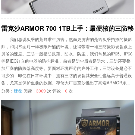
雷克沙ARMOR 700 1TB上手：最硬核的三防
我们总说贝爷的荒野求生厉害，然而更厉害的是给贝爷拍摄的摄影
师，和贝爷面对一样极限严酷的环境，还得带着一堆三防摄影设备跟上
贝爷的速度。三防一般指防跌落、防水、防尘，我们常见的IP65、IP66
等是IEC订立的电器的防护标准，前者是防尘后者是防水，三防还要叠
加厂商的防跌落高度等。要面对环境严苛的户外工作，三防设备是必不
可少的，即使在日常环境中，拥有三防的设备其安全性也远高于普通设
备，尤其是保护重要的数据。存储大厂雷克沙推出了高端ARMOR系...
分类：
硬盘
阅读：
3069
次 评论：
0
次