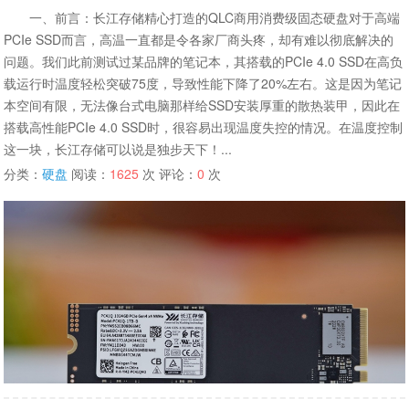
一、前言：长江存储精心打造的QLC商用消费级固态硬盘对于高端
PCIe SSD而言，高温一直都是令各家厂商头疼，却有难以彻底解决的
问题。我们此前测试过某品牌的笔记本，其搭载的PCIe 4.0 SSD在高负
载运行时温度轻松突破75度，导致性能下降了20%左右。这是因为笔记
本空间有限，无法像台式电脑那样给SSD安装厚重的散热装甲，因此在
搭载高性能PCIe 4.0 SSD时，很容易出现温度失控的情况。在温度控制
这一块，长江存储可以说是独步天下！...
分类：
硬盘
阅读：
1625
次 评论：
0
次