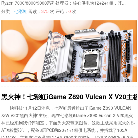
Ryzen 7000/8000/9000系列处理器；核心供电为12+2+1相，其...
分类：
七彩虹
阅读：
375
次 评论：
0
次
黑火神！七彩虹iGame Z890 Vulcan X V20
快科技11月12日消息，七彩虹最近推出了iGame Z890 VULCAN
X/W V20“黑白火神”主板。现在七彩虹iGame Z890 Vulcan X V20黑火
神已经来到我们评测室，下面为大家带来图赏。这款主板采用宽大的E-
ATX板型设计，配备8层PCB和20+1+1相供电系统，并搭载了105A
DrMOS。主板支持双通道DDR5-8800内存超频，提供了双PCIe 5.0插