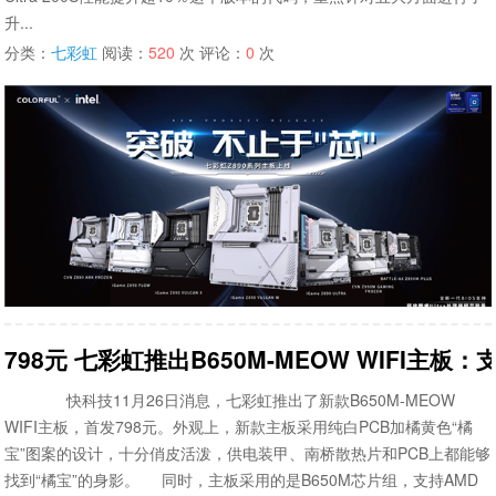
升...
分类：
七彩虹
阅读：
520
次 评论：
0
次
798元 七彩虹推出B650M-MEOW WIFI主板：支
快科技11月26日消息，七彩虹推出了新款B650M-MEOW
WIFI主板，首发798元。外观上，新款主板采用纯白PCB加橘黄色“橘
宝”图案的设计，十分俏皮活泼，供电装甲、南桥散热片和PCB上都能够
找到“橘宝”的身影。 同时，主板采用的是B650M芯片组，支持AMD