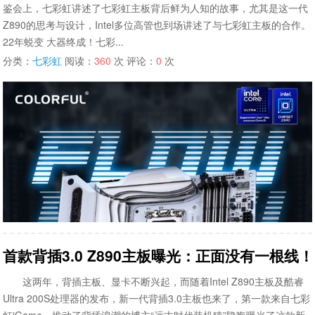
鉴会上，七彩虹讲述了七彩虹主板背后鲜为人知的故事，尤其是这一代
Z890的思考与设计，Intel多位高管也到场讲述了与七彩虹主板的合作。
22年蜕变 大器终成！七彩...
分类：
七彩虹
阅读：
360
次 评论：
0
次
首款背插3.0 Z890主板曝光：正面没有一根线！
这两年，背插主板、显卡不断兴起，而随着Intel Z890主板及酷睿
Ultra 200S处理器的发布，新一代背插3.0主板也来了，第一款来自七彩