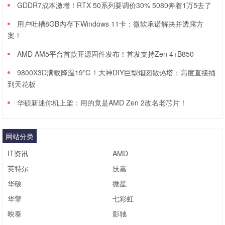
GDDR7成本激增！RTX 50系列要调价30% 5080奔着1万5去了
用户吐槽8GB内存下Windows 11卡：微软承诺解决并透露方
案！
AMD AM5平台首款开源固件发布！首发支持Zen 4+B850
9800X3D满载降温19℃！大神DIY巨型烟囱散热塔：高度直接捅
到天花板
华硕新迷你机上架：用的竟是AMD Zen 2改名老芯片！
网站分类
IT资讯
AMD
英特尔
技嘉
华硕
微星
华擎
七彩虹
映泰
影驰