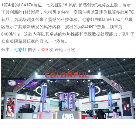
1馆4楼的L0417a展位，七彩虹以“AI风帆 超感创玩”为展区主题，展示
了其创新的科技潮品，包括风冷内存、高端主机以及迷你机等多款AIPC
新品，为现场观众带来了震撼的科技体验。七彩虹在iGame Lab产品展
区展示了其最新研发的风冷内存，展出的为24GB*2套条，频率为
8400MHz，这款内存以其卓越的散热性能和高速数据处理能力，吸引了
众多极限超频玩家的目光。七彩虹...
分类：
七彩虹
阅读：
439
次 评论：
0
次