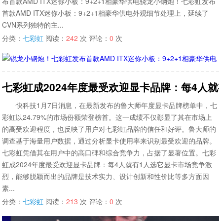
布首款AMD ITX迷你小板：9+2+1相豪华供电骁龙小钢炮！七彩虹发布
首款AMD ITX迷你小板：9+2+1相豪华供电外观细节处理上，延续了
CVN系列独特的主...
分类：
七彩虹
阅读：
242
次 评论：
0
次
七彩虹成2024年度最受欢迎显卡品牌：每4人就
快科技1月7日消息，在最新发布的鲁大师年度显卡品牌榜单中，七
彩虹以24.79%的市场份额荣登榜首。这一成绩不仅彰显了其在市场上
的高受欢迎程度，也反映了用户对七彩虹品牌的信任和好评。鲁大师的
调查基于海量用户数据，通过分析显卡使用率来识别最受欢迎的品牌。
七彩虹凭借其在用户中的高口碑和综合竞争力，占据了显著位置。七彩
虹成2024年度最受欢迎显卡品牌：每4人就有1人选它显卡市场竞争激
烈，能够脱颖而出的品牌是技术实力、设计创新和性价比等多方面因
素...
分类：
七彩虹
阅读：
213
次 评论：
0
次