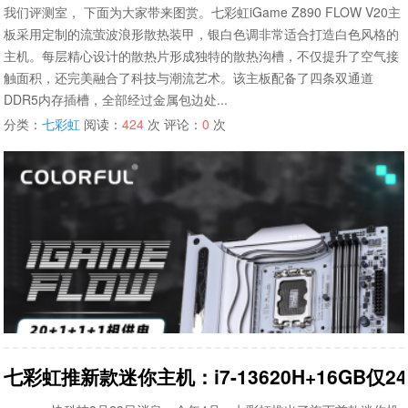
我们评测室， 下面为大家带来图赏。七彩虹iGame Z890 FLOW V20主
板采用定制的流萤波浪形散热装甲，银白色调非常适合打造白色风格的
主机。每层精心设计的散热片形成独特的散热沟槽，不仅提升了空气接
触面积，还完美融合了科技与潮流艺术。该主板配备了四条双通道
DDR5内存插槽，全部经过金属包边处...
分类：
七彩虹
阅读：
424
次 评论：
0
次
七彩虹推新款迷你主机：i7-13620H+16GB仅24