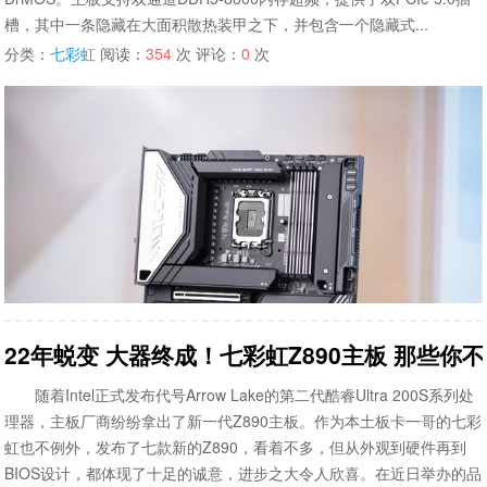
槽，其中一条隐藏在大面积散热装甲之下，并包含一个隐藏式...
分类：
七彩虹
阅读：
354
次 评论：
0
次
22年蜕变 大器终成！七彩虹Z890主板 那些你
随着Intel正式发布代号Arrow Lake的第二代酷睿Ultra 200S系列处
理器，主板厂商纷纷拿出了新一代Z890主板。作为本土板卡一哥的七彩
虹也不例外，发布了七款新的Z890，看着不多，但从外观到硬件再到
BIOS设计，都体现了十足的诚意，进步之大令人欣喜。在近日举办的品