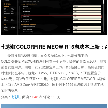
七彩虹COLORFIRE MEOW R16游戏本上新：A
快科技5月22日消息，在众多游戏本中，七彩虹旗下的
COLORFIRE MEOW橘猫系列可谓一个另类，暖暖的异次元风格，非常
适合女性用户。现在，2025款橘宝MEOW R16新鲜出炉，高颜值的同
时性价比也不错，锐龙7 H 255、RTX 5060、16GB、1TB配置定价
6999元，国补到手只要5599元。七彩虹COLORFIRE MEOW R16游戏
本上新：AMD Zen4配RTX5060、国补只要5599元该笔记本延续了橘
宝IP的萌系...
分类：
七彩虹
阅读：
242
次 评论：
0
次