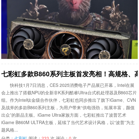
七彩虹多款B860系列主板首发亮相！高规格、
快科技1月7日消息，CES 2025消费电子产品展已开幕，Intel在展
会上推出了搭载NPU的全新非K系列酷睿Ultra台式机处理器及B860芯片
组。作为Intel钛金级合作伙伴，七彩虹也同步推出了旗下iGame、CVN
及战斧的多款B860系列主板，为用户带来“供电强劲，拓展丰富，颜值
出众”的新品主板。iGame Ultra家族方面，七彩虹推出了波普艺术
iGame B860M ULTRA主板，延续了当代艺术设计风格，以“波普”为主
题风格...
分类：
七彩虹
阅读：
233
次 评论：
0
次