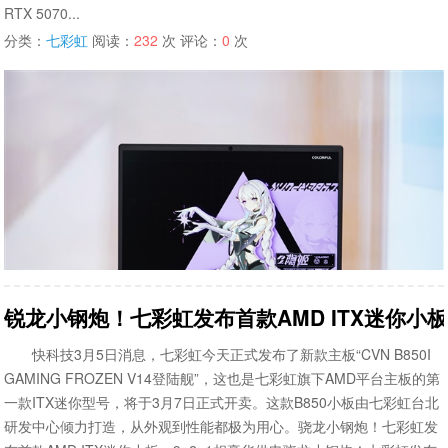
RTX 5070...
分类：
七彩虹
阅读：
232
次 评论：
0
次
锐龙小钢炮！七彩虹发布首款AMD ITX迷你小板
快科技3月5日消息，七彩虹今天正式发布了新款主板“CVN B850I
GAMING FROZEN V14登陆舰”，这也是七彩虹旗下AMD平台主板的第
一款ITX迷你型号，将于3月7日正式开卖。这款B850小板由七彩虹台北
研发中心倾力打造，从外观到性能都极为用心。骁龙小钢炮！七彩虹发