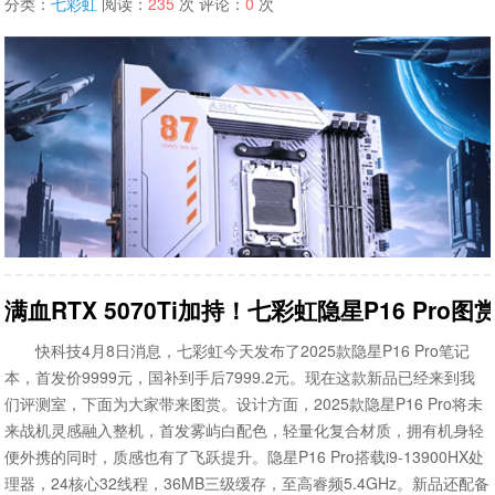
分类：
七彩虹
阅读：
235
次 评论：
0
次
满血RTX 5070Ti加持！七彩虹隐星P16 Pro图
快科技4月8日消息，七彩虹今天发布了2025款隐星P16 Pro笔记
本，首发价9999元，国补到手后7999.2元。现在这款新品已经来到我
们评测室，下面为大家带来图赏。设计方面，2025款隐星P16 Pro将未
来战机灵感融入整机，首发雾屿白配色，轻量化复合材质，拥有机身轻
便外携的同时，质感也有了飞跃提升。隐星P16 Pro搭载i9-13900HX处
理器，24核心32线程，36MB三级缓存，至高睿频5.4GHz。新品还配备