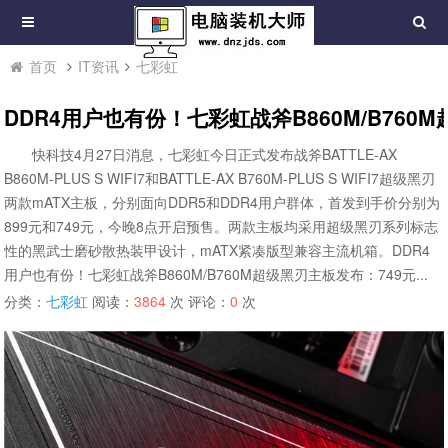
首页
IT资讯
七彩虹
DDR4用户也有份！七彩虹战斧B860M/B760
快科技4月27日消息，七彩虹今日正式发布战斧BATTLE-AX
B860M-PLUS S WIFI7和BATTLE-AX B760M-PLUS S WIFI7超级黑刃
两款mATX主板，分别面向DDR5和DDR4用户群体，首发到手价分别为
899元和749元，今晚8点开启预售。两款主板均采用超级黑刃系列标志
性的黑武士磨砂散热装甲设计，mATX紧凑版型兼容主流机箱。DDR4
用户也有份！七彩虹战斧B860M/B760M超级黑刃主板发布：749元...
分类：
七彩虹
阅读：
3864
次 评论：
0
次