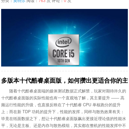
分类：
英特尔
阅读：
763
次 评论：
0
次
多版本十代酷睿桌面版，如何攒出更适合你的主
随着十代酷睿桌面端的媒体测试数据正式解禁，玩家对期待许久的
十代酷睿桌面版的实际性能也有一个直观地了解，其主要提升 —— 高
频运行性能的升级，也直接反映在了十代酷睿 CPU 单核跑分的提升
上；而在新 TDP 功耗的提升下，性能的发挥，同样与散热效果有关：
毕竟在纸面数据之下，想让十代酷睿桌面版飙出更接近理论值的性能水
平，无论是主板、还是内存与散热模组，其实都在整机的性能发挥中不