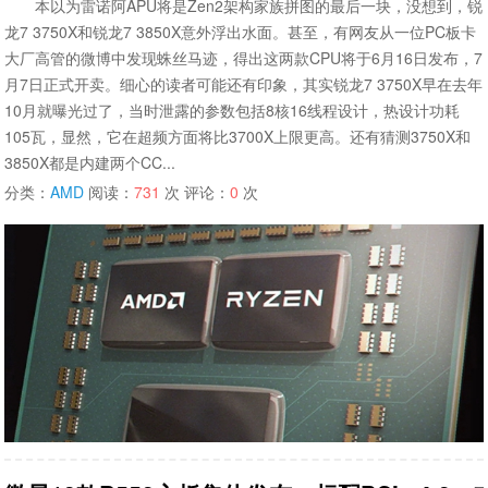
本以为雷诺阿APU将是Zen2架构家族拼图的最后一块，没想到，锐
龙7 3750X和锐龙7 3850X意外浮出水面。甚至，有网友从一位PC板卡
大厂高管的微博中发现蛛丝马迹，得出这两款CPU将于6月16日发布，7
月7日正式开卖。细心的读者可能还有印象，其实锐龙7 3750X早在去年
10月就曝光过了，当时泄露的参数包括8核16线程设计，热设计功耗
105瓦，显然，它在超频方面将比3700X上限更高。还有猜测3750X和
3850X都是内建两个CC...
分类：
AMD
阅读：
731
次 评论：
0
次