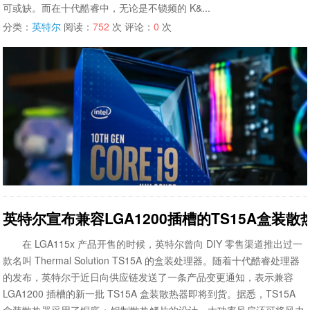
可或缺。而在十代酷睿中，无论是不锁频的 K&...
分类：
英特尔
阅读：
752
次 评论：
0
次
英特尔宣布兼容LGA1200插槽的TS15A盒装
在 LGA115x 产品开售的时候，英特尔曾向 DIY 零售渠道推出过一
款名叫 Thermal Solution TS15A 的盒装处理器。随着十代酷睿处理器
的发布，英特尔于近日向供应链发送了一条产品变更通知，表示兼容
LGA1200 插槽的新一批 TS15A 盒装散热器即将到货。据悉，TS15A