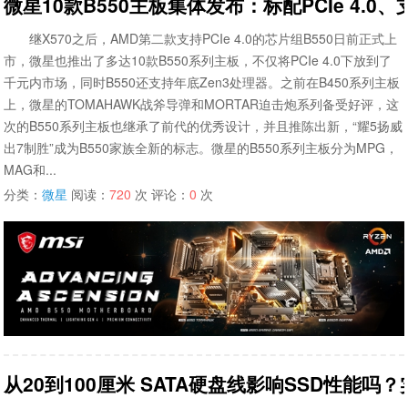
微星10款B550主板集体发布：标配PCIe 4.0、
继X570之后，AMD第二款支持PCIe 4.0的芯片组B550日前正式上
市，微星也推出了多达10款B550系列主板，不仅将PCIe 4.0下放到了
千元内市场，同时B550还支持年底Zen3处理器。之前在B450系列主板
上，微星的TOMAHAWK战斧导弹和MORTAR迫击炮系列备受好评，这
次的B550系列主板也继承了前代的优秀设计，并且推陈出新，“耀5扬威
出7制胜”成为B550家族全新的标志。微星的B550系列主板分为MPG，
MAG和...
分类：
微星
阅读：
720
次 评论：
0
次
从20到100厘米 SATA硬盘线影响SSD性能吗