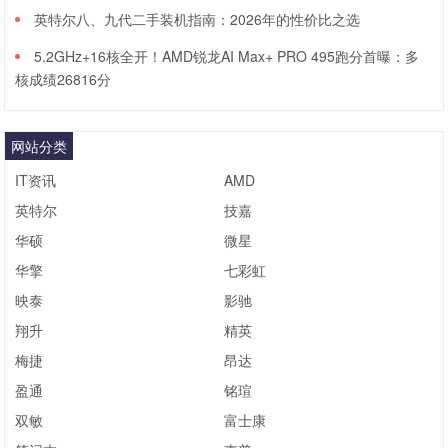
英特尔八、九代二手装机指南：2026年的性价比之选
5.2GHz+16核全开！AMD锐龙AI Max+ PRO 495跑分首曝：多
核成绩26816分
网站分类
IT资讯
AMD
英特尔
技嘉
华硕
微星
华擎
七彩虹
映泰
影驰
翔升
精英
梅捷
昂达
盈通
铭瑄
双敏
富士康