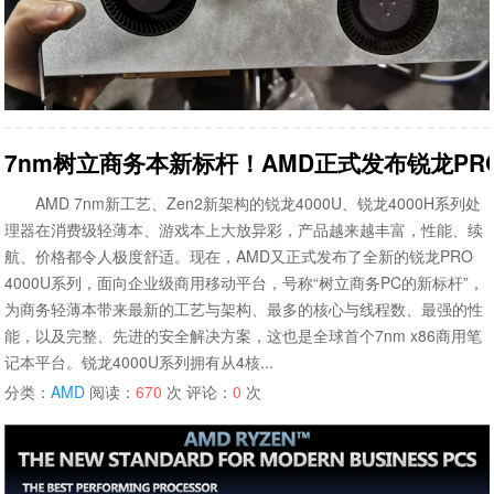
7nm树立商务本新标杆！AMD正式发布锐龙PRO 
AMD 7nm新工艺、Zen2新架构的锐龙4000U、锐龙4000H系列处
理器在消费级轻薄本、游戏本上大放异彩，产品越来越丰富，性能、续
航、价格都令人极度舒适。现在，AMD又正式发布了全新的锐龙PRO
4000U系列，面向企业级商用移动平台，号称“树立商务PC的新标杆”，
为商务轻薄本带来最新的工艺与架构、最多的核心与线程数、最强的性
能，以及完整、先进的安全解决方案，这也是全球首个7nm x86商用笔
记本平台。锐龙4000U系列拥有从4核...
分类：
AMD
阅读：
670
次 评论：
0
次