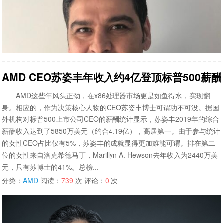
AMD CEO苏姿丰年收入约4亿登顶标普500薪
AMD这些年风头正劲，在x86处理器市场更是如鱼得水，实现翻
身。相应的，作为决策核心人物的CEO苏姿丰博士可谓功不可没。据国
外机构对标普500上市公司CEO的薪酬统计显示，苏姿丰2019年的综合
薪酬收入达到了5850万美元（约合4.19亿），高居第一。由于参与统计
的女性CEO占比仅有5%，苏姿丰的成就显得更加难能可谓。排在第二
位的女性来自洛克希德马丁，Marillyn A. Hewson去年收入为2440万美
元，只有苏博士的41%。总榜...
分类：
AMD
阅读：
739
次 评论：
0
次