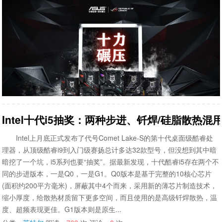
Intel十代i5抽奖：两种步进、钎焊/硅脂散热混
Intel上月底正式发布了代号Comet Lake-S的第十代桌面级酷睿处
理器，从顶级酷睿i9到入门级赛扬总计多达32款型号，但没想到其中暗
暗挖了一个坑，i5系列也要“抽奖”。据最新发现，十代酷睿i5存在两个不
同的步进版本，一是Q0，一是G1。Q0版本是基于完整的10核心芯片
(面积约200平方毫米)，屏蔽其中4个而来，采用新的薄芯片制造技术，
缩小厚度，给散热材质留下更多空间，而且使用的是高级钎焊散热，温
度、超频表现更佳。G1版本则是原生...