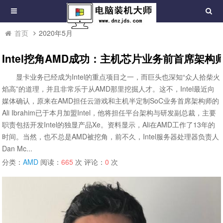
首页
2020年5月
Intel挖角AMD成功：主机芯片业务前首席架构
显卡业务已经成为Intel的重点项目之一，而巨头也深知“众人拾柴火
焰高”的道理，并且非常乐于从AMD那里挖掘人才。这不，Intel最近向
媒体确认，原来在AMD担任云游戏和主机半定制SoC业务首席架构师的
Ali Ibrahim已于本月加盟Intel，他将担任平台架构与研发副总裁，主要
职责包括开发Intel的独显产品Xe。资料显示，Ali在AMD工作了13年的
时间。当然，也不总是AMD被挖角，前不久，Intel服务器处理器负责人
Dan Mc...
分类：
AMD
阅读：
665
次 评论：
0
次