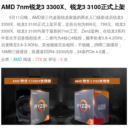
AMD 7nm锐龙3 3300X、锐龙3 3100正式上
5月11日晚，AMD第三代桌面锐龙家族的两名入门级新成员锐龙3
3300X、锐龙3 3100正式上架开卖，定价分别为899元、799元。锐龙3
3300X、锐龙3 3100均基于最新的7nm工艺、Zen2架构，在锐龙3系列
中首次开启多线程技术，二者均为4核心8线程，频率前者3.8-4.2GHz，
后者降至3.6-3.9GHz。其他规格完全相同：不锁频，2MB二级缓存，
16MB三级缓存，双通道DDR4-3200内存，24条PCIe 4.0通...
分类：
AMD
阅读：
774
次 评论：
0
次