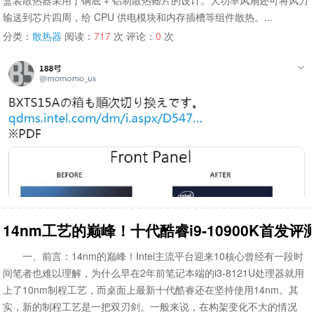
盒装散热器采用了铜底 + 铝制散热鳍片的设计。大功率风扇还可将风力
输送到芯片四周，给 CPU 供电模块和内存插槽等组件散热。...
分类：
散热器
阅读：
717
次 评论：
0
次
14nm工艺的巅峰！十代酷睿i9-10900K首发评
一、前言：14nm的巅峰！Intel主流平台迎来10核心曾经有一段时
间笔者也难以理解，为什么早在2年前笔记本端的i3-8121U处理器就用
上了10nm制程工艺，而桌面上最新十代酷睿还在坚持使用14nm。其
实，新的制程工艺是一把双刃剑。一般来说，在构架变化不大的情况