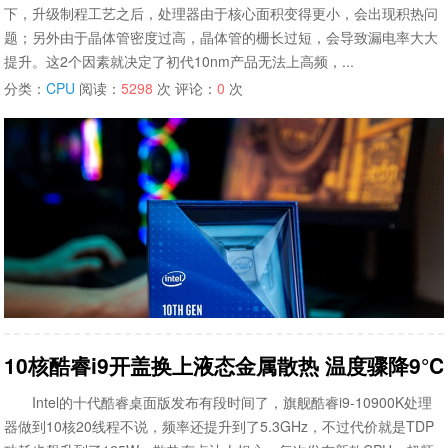
下，升级制程工艺之后，处理器由于核心面积变得更小，会出现积热问
题；另外由于晶体管密度过高，晶体管的栅长过短，会导致漏电率大大
提升。这2个因素就决定了初代10nm产品无法上高频，...
分类：
CPU
阅读：
5298
次 评论：
0
次
10核酷睿i9开盖换上液态金属散热 温度骤降9°C
Intel的十代酷睿桌面版发布有段时间了，旗舰酷睿i9-10900K处理
器做到10核20线程不说，频率还提升到了5.3GHz，不过代价就是TDP