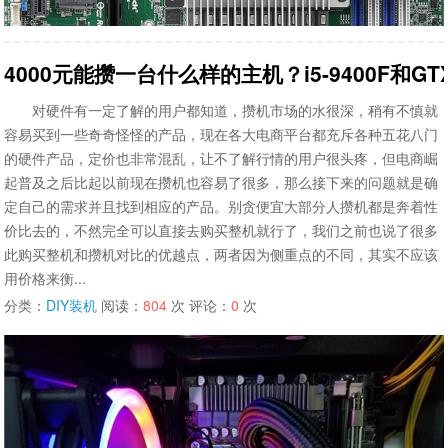
4000元能攒一台什么样的主机？i5-9400F和GT
对硬件有一定了解的用户都知道，攒机市场的水很深，稍有不慎就
容易买到一些奇奇怪怪的产品，现在各大电商平台都充斥各种五花八门
的硬件产品，定价也非常混乱，让不了解行情的用户很头疼，但电商崛
起普及之后比起以前现在攒机也容易了很多，那么接下来的问题就是确
定自己的需求并且找到相应的产品。别贪便宜大部分人攒机都是奔着性
价比去的，不然完全可以直接去购买整机就行了，我们之前也说了很多
此购买整机和攒机对比的优越点，两者因为侧重点的不同，其实不应该
用价格来衡...
分类：
DIY装机
阅读：
804
次 评论：
0
次