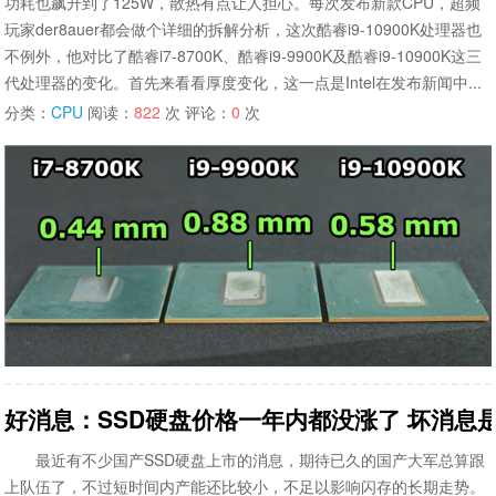
功耗也飙升到了125W，散热有点让人担心。每次发布新款CPU，超频
玩家der8auer都会做个详细的拆解分析，这次酷睿i9-10900K处理器也
不例外，他对比了酷睿i7-8700K、酷睿i9-9900K及酷睿i9-10900K这三
代处理器的变化。首先来看看厚度变化，这一点是Intel在发布新闻中...
分类：
CPU
阅读：
822
次 评论：
0
次
好消息：SSD硬盘价格一年内都没涨了 坏消息
最近有不少国产SSD硬盘上市的消息，期待已久的国产大军总算跟
上队伍了，不过短时间内产能还比较小，不足以影响闪存的长期走势。