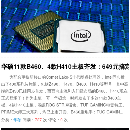
华硕11款B460、4款H410主板齐发：649元
为配合更换新接口的Comet Lake-S十代酷睿处理器，Intel同步推
出了400系列芯片组，包括Z490、H470、B460、H410等型号，其中高
端的Z490已经同步首发，而面向主流和入门级市场的B460、H410现在
正式登场了！作为主板一哥，华硕第一时间发布了多达11款B460主
板、4款H410主板，涵盖ROG STRIX猛禽、TUF GAMING电竞特工、
PRIME大师三大系列，均已上市开卖。B460重炮手：TUG GAMIN...
分类：
华硕
阅读：
727
次 评论：
0
次