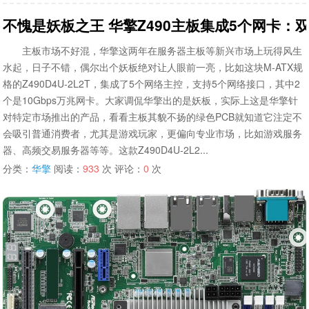
不愧是妖板之王 华擎Z490主板集成5个网卡：双1
主板市场不好混，华擎这两年在服务器主板等新兴市场上玩得风生
水起，日子不错，偶尔出个妖板绝对让人眼前一亮，比如这块M-ATX规
格的Z490D4U-2L2T，集成了5个网络主控，支持5个网络接口，其中2
个是10Gbps万兆网卡。大家调侃华擎出的是妖板，实际上这是华擎针
对特定市场推出的产品，看看主板其貌不扬的绿色PCB就知道它注定不
会吸引普通消费者，尤其是游戏玩家，更偏向专业市场，比如游戏服务
器、高频交易服务器等等。这款Z490D4U-2L2...
分类：
华擎
阅读：
933
次 评论：
0
次