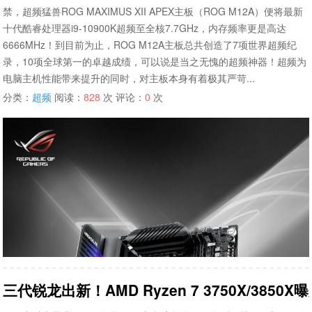
禁，超频猛兽ROG MAXIMUS XII APEX主板（ROG M12A）便将最新
十代酷睿处理器i9-10900K超频至全核7.7GHz，内存频率更是高达
6666MHz！到目前为止，ROG M12A主板总共创造了7项世界超频纪
录，10项全球第一的卓越成绩，可以说是当之无愧的超频神器！超频为
电脑主机性能带来提升的同时，对主板本身有着极其严苛...
分类：
超频
阅读：
828
次 评论：
0
次
三代锐龙出新！AMD Ryzen 7 3750X/385