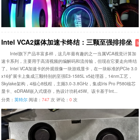
Intel VCA2媒体加速卡终结：三颗至强排排坐
I
Intel旗下产品丰富多样，这几年最有趣的之一当属VCA视觉计算加
速卡系列，主要用于高清视频的编解码和流传输，但现在它要走向终结
了。Intel VCA加速卡的外观很像一块游戏显卡，在一块标准的PCIe 3.0
x16扩展卡上集成三颗特别的至强E3-1585L v5处理器，14nm工艺，
Skylake架构，4核心8线程，主频3.0-3.8GHz，集成Iris Pro P580核芯
显卡、eDRAM嵌入式缓存，热设计功耗45W。该卡基于Int...
分类：
英特尔
阅读：
747
次 评论：
0
次