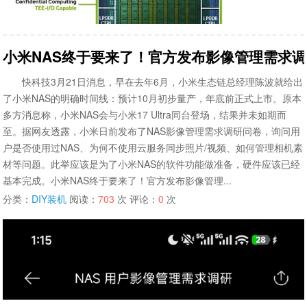
小米NAS终于要来了！官方发布影像管理需求
快科技3月21日消息，早在去年6月，小米生态链总经理陈波就给出
了小米NAS的明确时间线：预计10月初步量产，年底前正式上市。原本
多方消息称，小米NAS会与小米17 Ultra同台登场，结果并未如期而
至。据网友透露，小米日前发布了NAS影像管理需求调研问卷，询问用
户是否使用过NAS、为何不使用云服务同步照片/视频、如何管理相机素
材等问题。此举应该是为了小米NAS的软件功能做准备，硬件应该已经
基本完成。小米NAS终于要来了！官方发布影像管理...
分类：
DIY装机
阅读：
703
次 评论：
0
次