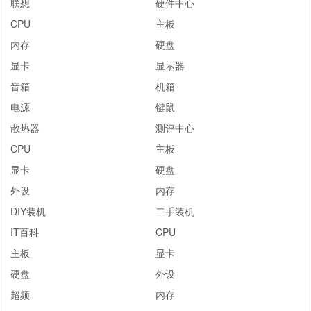
联想
硬件中心
CPU
主板
内存
硬盘
显卡
显示器
音箱
机箱
电源
键鼠
散热器
测评中心
CPU
主板
显卡
硬盘
外设
内存
DIY装机
二手装机
IT百科
CPU
主板
显卡
硬盘
外设
超频
内存