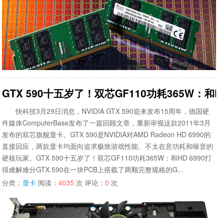
GTX 590十五岁了！双芯GF110功耗365W：和
快科技3月29日消息，NVIDIA GTX 590迎来发布15周年，德国硬
件媒体ComputerBase发布了一篇回顾文章，重新审视这款2011年3月
发布的双芯旗舰显卡。GTX 590是NVIDIA对AMD Radeon HD 6990的
直接回应，两款显卡均面向追求极致游戏性能、不太在意功耗和噪音的
硬核玩家。GTX 590十五岁了！双芯GF110功耗365W：和HD 6990打
得难解难分GTX 590在一块PCB上搭载了两颗完整规格的G...
分类：
显卡
阅读：
4035
次 评论：
0
次