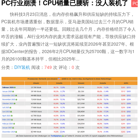
PC行业崩溃！CPU销量已腰斩：没人装机了
P
快科技3月23日消息，在内存价格飙升和供应短缺的持续压力下，
PC装机市场遭遇重创，数据显示，亚马逊美国站过去三个月的CPU销
量，比去年同期的一半还要低。回顾过去几个月，内存价格经历了令人
咋舌的涨幅，AI行业对内存的庞大需求远超现有产能，导致供应缺口持
续扩大，业内普遍预计这一短缺状况将延续至2026年甚至2027年。根
据3DCenter的报告，2026年2月CPU销量仅为25700颗，这一数字与1
月的26100颗基本持平，但相比2025年...
分类：
DIY装机
阅读：
749
次 评论：
0
次