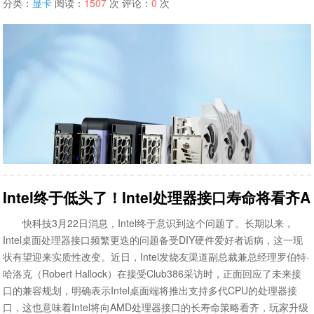
分类：
显卡
阅读：
1507
次 评论：
0
次
Intel终于低头了！Intel处理器接口寿命将看齐
快科技3月22日消息，Intel终于意识到这个问题了。长期以来，
Intel桌面处理器接口频繁更迭的问题备受DIY硬件爱好者诟病，这一现
状有望迎来实质性改变。近日，Intel发烧友渠道副总裁兼总经理罗伯特·
哈洛克（Robert Hallock）在接受Club386采访时，正面回应了未来接
口的兼容规划，明确表示Intel桌面端将推出支持多代CPU的处理器接
口，这也意味着Intel将向AMD处理器接口的长寿命策略看齐，玩家升级