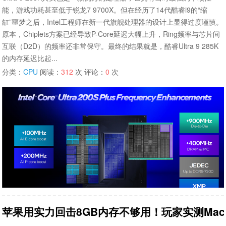
能，游戏功耗甚至低于锐龙7 9700X。但在经历了14代酷睿i9的“缩
缸”噩梦之后，Intel工程师在新一代旗舰处理器的设计上显得过度谨慎。
原本，Chiplets方案已经导致P-Core延迟大幅上升，Ring频率与芯片间
互联（D2D）的频率还非常保守。最终的结果就是，酷睿Ultra 9 285K
的内存延迟比起...
分类：
CPU
阅读：
312
次 评论：
0
次
苹果用实力回击8GB内存不够用！玩家实测MacBo