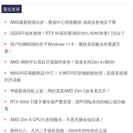
最近发表
AMD最新财报出炉：数据中心营收翻倍 游戏业务地位下降
GDDR7成本激增！RTX 50系列要调价30% 5080奔着1万5去了
用户吐槽8GB内存下Windows 11卡：微软承诺解决并透露方
案！
AMD AM5平台首款开源固件发布！首发支持Zen 4+B850
9800X3D满载降温19℃！大神DIY巨型烟囱散热塔：高度直接捅
到天花板
华硕新迷你机上架：用的竟是AMD Zen 2改名老芯片！
RTX 5060 Ti显卡遭车祸严重变形：因PCB短未伤到核心成功修
复
AMD Zen 6 CPU大杀招曝光：不再无脑全核拉满！
英特尔八、九代二手装机指南：2026年的性价比之选