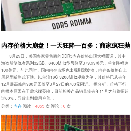
内存价格大崩盘！一天狂降一百多：商家疯狂抛
3月29日，美国多家零售商的DDR5内存价格出现大幅回调，其中
海盗船复仇者系列32GB、6400MHz型号降至379.99美元，单套降幅达
100美元。与此同时，国内内存市场也出现剧烈波动，内存条价格自上
周起呈断崖式下跌。以主流16G 3200MHz规格为例，其价格已从去年
12月最高峰的980元回落至3月27日的700元附近。 据分析，价格下行
的根本原因在于需求端萎缩，目前相关产品销量较去年11月之前跌幅超
过60%，导致非刚需用户普...
分类：
内存
阅读：
4055
次 评论：
0
次