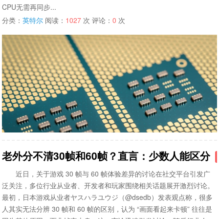
CPU无需再同步...
分类：
英特尔
阅读：
1027
次 评论：
0
次
老外分不清30帧和60帧？直言：少数人能区分
近日，关于游戏 30 帧与 60 帧体验差异的讨论在社交平台引发广
泛关注，多位行业从业者、开发者和玩家围绕相关话题展开激烈讨论。
最初，日本游戏从业者ヤスハラユウジ（@dsedb）发表观点称，很多
人其实无法分辨 30 帧和 60 帧的区别，认为 “画面看起来卡顿” 往往是