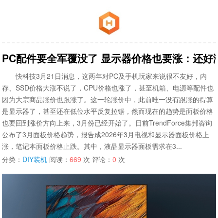
PC配件要全军覆没了 显示器价格也要涨：还好
快科技3月21日消息，这两年对PC及手机玩家来说很不友好，内
存、SSD价格大涨不说了，CPU价格也涨了，甚至机箱、电源等配件也
因为大宗商品涨价也跟涨了。这一轮涨价中，此前唯一没有跟涨的得算
是显示器了，甚至还在低位水平反复拉锯，然而现在的趋势是面板价格
也要回到涨价方向上来，3月份已经开始了。日前TrendForce集邦咨询
公布了3月面板价格趋势，报告成2026年3月电视和显示器面板价格上
涨，笔记本面板价格止跌。其中，液晶显示器面板需求在3...
分类：
DIY装机
阅读：
669
次 评论：
0
次