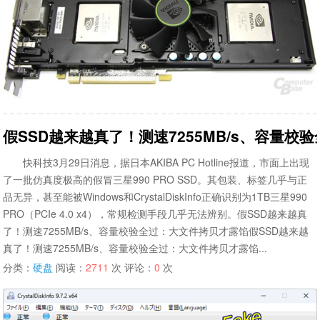
假SSD越来越真了！测速7255MB/s、容量
快科技3月29日消息，据日本AKIBA PC Hotline报道，市面上出现
了一批仿真度极高的假冒三星990 PRO SSD。其包装、标签几乎与正
品无异，甚至能被Windows和CrystalDiskInfo正确识别为1TB三星990
PRO（PCIe 4.0 x4），常规检测手段几乎无法辨别。假SSD越来越真
了！测速7255MB/s、容量校验全过：大文件拷贝才露馅假SSD越来越
真了！测速7255MB/s、容量校验全过：大文件拷贝才露馅...
分类：
硬盘
阅读：
2711
次 评论：
0
次