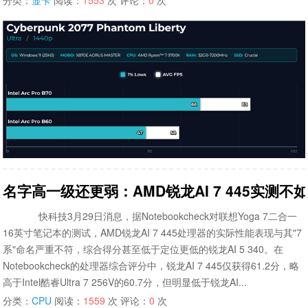
名字高一级还更弱：AMD锐龙AI 7 445实测不如A
快科技3月29日消息，据Notebookcheck对联想Yoga 7二合一
16英寸笔记本的测试，AMD锐龙AI 7 445处理器的实际性能表现与其"7
系"命名严重不符，综合得分甚至低于定位更低的锐龙AI 5 340。在
Notebookcheck的处理器综合评分中，锐龙AI 7 445仅获得61.2分，略
高于Intel酷睿Ultra 7 256V的60.7分，但明显低于锐龙AI...
分类：
CPU
阅读：
1559
次 评论：
0
次