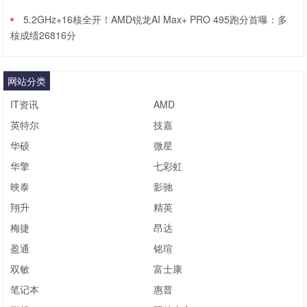
5.2GHz+16核全开！AMD锐龙AI Max+ PRO 495跑分首曝：多
核成绩26816分
网站分类
IT资讯
AMD
英特尔
技嘉
华硕
微星
华擎
七彩虹
映泰
影驰
翔升
精英
梅捷
昂达
盈通
铭瑄
双敏
富士康
笔记本
惠普