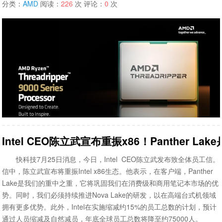
分类：
AMD
阅读：
226
次 评论：
0
次
Intel CEO陈立武宣布重振x86！Panther La
快科技7月25日消息，今日，Intel CEO陈立武发布致全体员工信。
信中，陈立武宣布将重振Intel x86生态。他表示，在客户端，Panther
Lake是我们的重中之重，它将巩固我们在消费级和商用笔记本市场的优
势。同时，我们必须持续推进Nova Lake的研发，以在高端台式机领域
拥有更多优势。此外，Intel在实施缩减约15%的员工总数的计划，预计
通过人员缩减及自然减员，年底全球员工总数将降至约75000人。