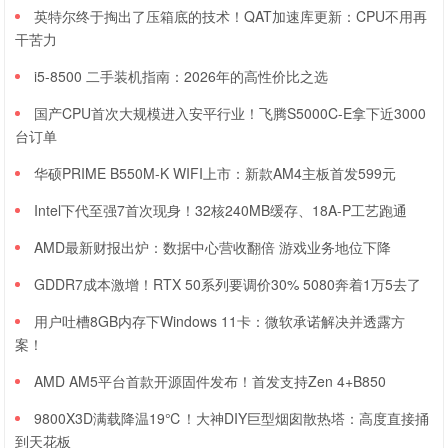
英特尔终于掏出了压箱底的技术！QAT加速库更新：CPU不用再
干苦力
i5-8500 二手装机指南：2026年的高性价比之选
国产CPU首次大规模进入安平行业！飞腾S5000C-E拿下近3000
台订单
华硕PRIME B550M-K WIFI上市：新款AM4主板首发599元
Intel下代至强7首次现身！32核240MB缓存、18A-P工艺跑通
AMD最新财报出炉：数据中心营收翻倍 游戏业务地位下降
GDDR7成本激增！RTX 50系列要调价30% 5080奔着1万5去了
用户吐槽8GB内存下Windows 11卡：微软承诺解决并透露方
案！
AMD AM5平台首款开源固件发布！首发支持Zen 4+B850
9800X3D满载降温19℃！大神DIY巨型烟囱散热塔：高度直接捅
到天花板