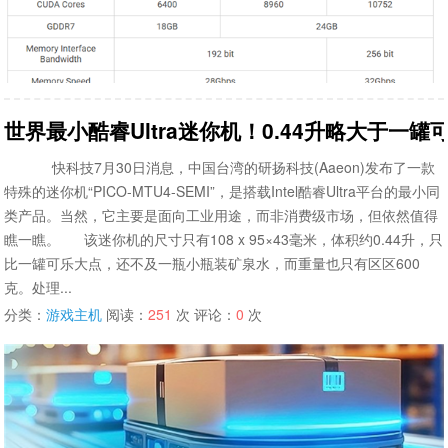
世界最小酷睿Ultra迷你机！0.44升略大于一罐
快科技7月30日消息，中国台湾的研扬科技(Aaeon)发布了一款
特殊的迷你机“PICO-MTU4-SEMI”，是搭载Intel酷睿Ultra平台的最小同
类产品。当然，它主要是面向工业用途，而非消费级市场，但依然值得
瞧一瞧。 该迷你机的尺寸只有108 x 95×43毫米，体积约0.44升，只
比一罐可乐大点，还不及一瓶小瓶装矿泉水，而重量也只有区区600
克。处理...
分类：
游戏主机
阅读：
251
次 评论：
0
次