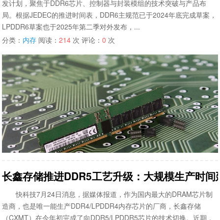
发计划，聚焦于DDR6芯片、控制器与封装模组的技术突破与产品布
局。根据JEDEC的推进时间表，DDR6主规范已于2024年底完成草案，
LPDDR6草案也于2025年第二季对外发布，...
分类：
内存
阅读：
214
次 评论：
0
次
长鑫存储推进DDR5工艺升级：大规模生产时间延
快科技7月24日消息，据媒体报道，作为国内最大的DRAM芯片制
造商，也是唯一能生产DDR4/LPDDR4内存芯片的厂商，长鑫存储
（CXMT）在今年初完成了向DDR5/LPDDR5芯片的技术切换。近期，