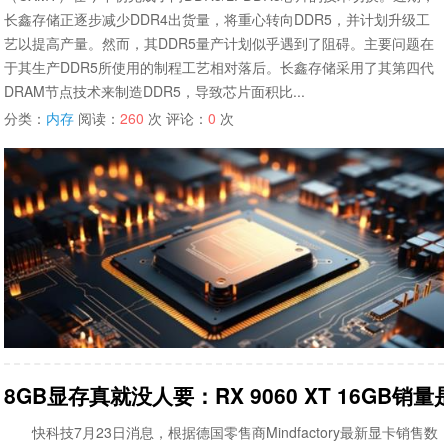
长鑫存储正逐步减少DDR4出货量，将重心转向DDR5，并计划升级工
艺以提高产量。然而，其DDR5量产计划似乎遇到了阻碍。主要问题在
于其生产DDR5所使用的制程工艺相对落后。长鑫存储采用了其第四代
DRAM节点技术来制造DDR5，导致芯片面积比...
分类：
内存
阅读：
260
次 评论：
0
次
8GB显存真就没人要：RX 9060 XT 16GB销量
快科技7月23日消息，根据德国零售商Mindfactory最新显卡销售数