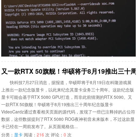
又一款RTX 50旗舰！华硕将于8月19推出三十
快科技7月27日消息，据报道，华硕即将于8月19日在科隆游戏展
上推出一款纪念版显卡，以此来纪念其显卡业务三十周年。这款纪念版
显卡可能会基于RTX 5080 GPU打造，而非此前猜测的RTX 5090。又
一款RTX 50旗舰！华硕将于8月19推出三十周年纪念版显卡
VideoCardz通过查看相关页面的源代码，发现了一些已注释掉的占位符
数据，这些数据提到了RTX 5080 ROG夜神初音未来版本，不过这款显
卡已经在一周前发布了。从页面规格信...
分类：
显卡
阅读：
216
次 评论：
0
次