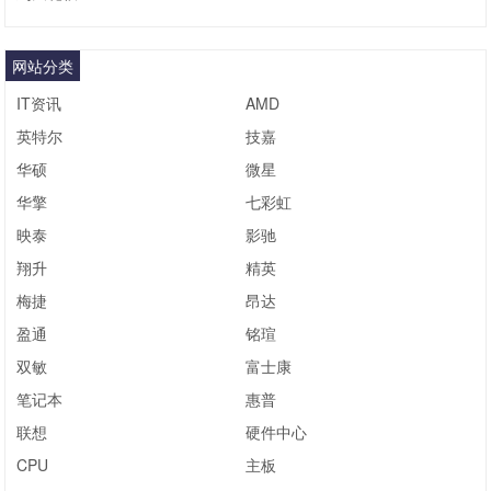
网站分类
IT资讯
AMD
英特尔
技嘉
华硕
微星
华擎
七彩虹
映泰
影驰
翔升
精英
梅捷
昂达
盈通
铭瑄
双敏
富士康
笔记本
惠普
联想
硬件中心
CPU
主板