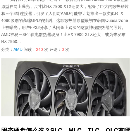
原型在网上曝光，尺寸比RX 7900 XTX还要大，配备了巨大的散热鳍片
和三个8针连接器，引发了人们对AMD可能曾计划推出一款类似RTX
4090级别的高端GPU的猜测。这款散热器原型最初在韩国Quasarzone
上被曝光，用户FP32分享了从闲鱼上购买的这款神秘散热器的照片。
AMD神秘三8Pin供电散热器现身！比RX 7900 XTX还大：或为未发布
RX 7950...
分类：
AMD
阅读：
240
次 评论：
0
次
固态硬盘怎么选？SLC、MLC、TLC、QLC有