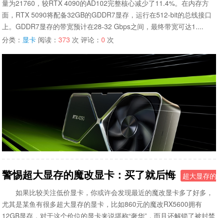
量为21760，较RTX 4090的AD102完整核心减少了11.4%。在内存方
面，RTX 5090将配备32GB的GDDR7显存，运行在512-bit的总线接口
上。GDDR7显存的带宽预计在28-32 Gbps之间，最终带宽可达1....
分类：
显卡
阅读：
373
次 评论：
0
次
警惕超大显存的魔改显卡：买了就后悔
超大显存的
如果比较关注低价显卡，你或许会发现最近的魔改显卡多了好多，
尤其是某鱼有很多超大显存的显卡，比如860元的魔改RX5600拥有
12GB显存，对于这个价位的显卡来说堪称“奢华”，而且还解锁了被封禁