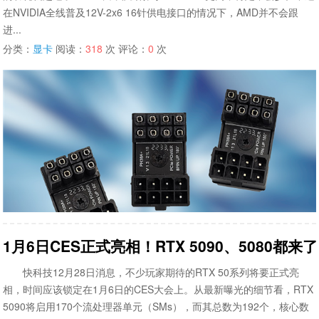
在NVIDIA全线普及12V-2x6 16针供电接口的情况下，AMD并不会跟
进...
分类：
显卡
阅读：
318
次 评论：
0
次
1月6日CES正式亮相！RTX 5090、5080都来
快科技12月28日消息，不少玩家期待的RTX 50系列将要正式亮
相，时间应该锁定在1月6日的CES大会上。从最新曝光的细节看，RTX
5090将启用170个流处理器单元（SMs），而其总数为192个，核心数