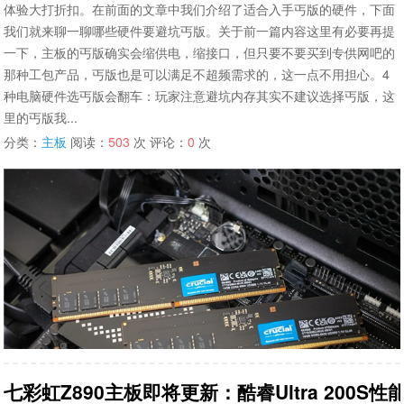
体验大打折扣。在前面的文章中我们介绍了适合入手丐版的硬件，下面
我们就来聊一聊哪些硬件要避坑丐版。关于前一篇内容这里有必要再提
一下，主板的丐版确实会缩供电，缩接口，但只要不要买到专供网吧的
那种工包产品，丐版也是可以满足不超频需求的，这一点不用担心。4
种电脑硬件选丐版会翻车：玩家注意避坑内存其实不建议选择丐版，这
里的丐版我...
分类：
主板
阅读：
503
次 评论：
0
次
七彩虹Z890主板即将更新：酷睿Ultra 200S性