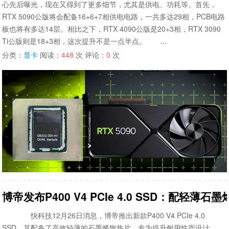
心先后曝光，现在又得到了更多细节，尤其是供电、功耗等。首先，
RTX 5090公版将会配备16+6+7相供电电路，一共多达29相，PCB电路
板也将有多达14层。相比之下，RTX 4090公版是20+3相，RTX 3090
Ti公版则是18+3相，这次提升不是一点半点。 ...
分类：
显卡
阅读：
448
次 评论：
0
次
博帝发布P400 V4 PCIe 4.0 SSD：配轻薄石
快科技12月26日消息，博帝推出新款P400 V4 PCIe 4.0
SSD。其配备了高效轻薄的石墨烯散热片，专为提升耐用性而设计。