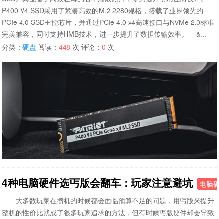
P400 V4 SSD采用了紧凑高效的M.2 2280规格，搭载了业界领先的
PCIe 4.0 SSD主控芯片，并通过PCIe 4.0 x4高速接口与NVMe 2.0标准
完美兼容，同时支持HMB技术，进一步提升了数据传输效率。 &...
分类：
硬盘
阅读：
448
次 评论：
0
次
4种电脑硬件选丐版会翻车：玩家注意避坑
电脑
大多数玩家在攒机的时候都会面临预算不足的问题，用丐版来提升
整机的性价比就成了很多玩家追求的方法，但有时候丐版硬件却会导致