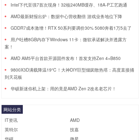
Intel下代至强7首次现身！32核240MB缓存、18A-P工艺跑通
AMD最新财报出炉：数据中心营收翻倍 游戏业务地位下降
GDDR7成本激增！RTX 50系列要调价30% 5080奔着1万5去了
用户吐槽8GB内存下Windows 11卡：微软承诺解决并透露方
案！
AMD AM5平台首款开源固件发布！首发支持Zen 4+B850
9800X3D满载降温19℃！大神DIY巨型烟囱散热塔：高度直接捅
到天花板
华硕新迷你机上架：用的竟是AMD Zen 2改名老芯片！
网站分类
IT资讯
AMD
英特尔
技嘉
华硕
微星