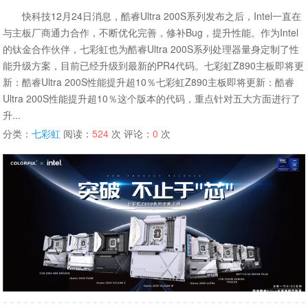
快科技12月24日消息，酷睿Ultra 200S系列发布之后，Intel一直在
与主板厂商通力合作，不断优化完善，修补Bug，提升性能。作为Intel
的钛金合作伙伴，七彩虹也为酷睿Ultra 200S系列处理器量身定制了性
能升级方案，目前已经升级到最新的PR4代码。七彩虹Z890主板即将更
新：酷睿Ultra 200S性能提升超10％七彩虹Z890主板即将更新：酷睿
Ultra 200S性能提升超10％这个版本的代码，重点针对五大方面进行了
升...
分类：
七彩虹
阅读：
524
次 评论：
0
次