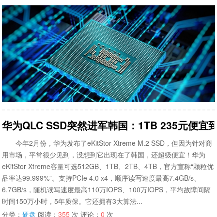
华为QLC SSD突然进军韩国：1TB 235元便宜
今年2月份，华为发布了eKitStor Xtreme M.2 SSD，但因为针对商
用市场，平常很少见到，没想到它出现在了韩国，还超级便宜！华为
eKitStor Xtreme容量可选512GB、1TB、2TB、4TB，官方宣称“颗粒优
品率达99.999%”。支持PCIe 4.0 x4，顺序读写速度最高7.4GB/s、
6.7GB/s，随机读写速度最高110万IOPS、100万IOPS，平均故障间隔
时间150万小时，5年质保。它还拥有3大算法...
分类：
硬盘
阅读：
355
次 评论：
0
次