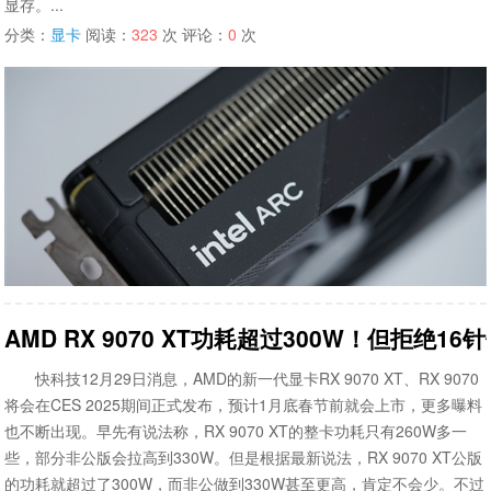
显存。...
分类：
显卡
阅读：
323
次 评论：
0
次
AMD RX 9070 XT功耗超过300W！但拒绝16
快科技12月29日消息，AMD的新一代显卡RX 9070 XT、RX 9070
将会在CES 2025期间正式发布，预计1月底春节前就会上市，更多曝料
也不断出现。早先有说法称，RX 9070 XT的整卡功耗只有260W多一
些，部分非公版会拉高到330W。但是根据最新说法，RX 9070 XT公版
的功耗就超过了300W，而非公做到330W甚至更高，肯定不会少。不过