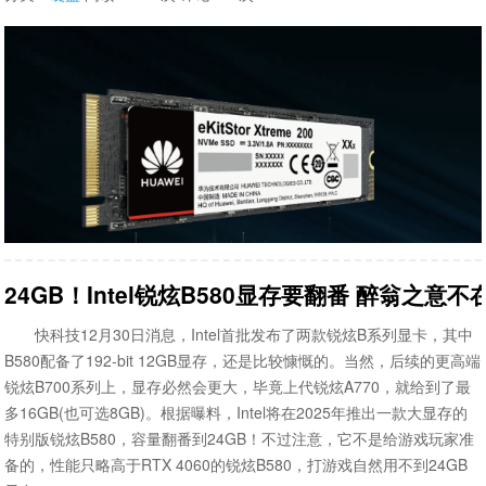
24GB！Intel锐炫B580显存要翻番 醉翁之意不
快科技12月30日消息，Intel首批发布了两款锐炫B系列显卡，其中
B580配备了192-bit 12GB显存，还是比较慷慨的。当然，后续的更高端
锐炫B700系列上，显存必然会更大，毕竟上代锐炫A770，就给到了最
多16GB(也可选8GB)。根据曝料，Intel将在2025年推出一款大显存的
特别版锐炫B580，容量翻番到24GB！不过注意，它不是给游戏玩家准
备的，性能只略高于RTX 4060的锐炫B580，打游戏自然用不到24GB