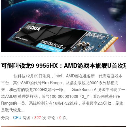
可能叫锐龙9 9955HX：AMD游戏本旗舰U首次
快科技12月29日消息，Intel、AMD都在准备新一代高端游戏本
平台，其中AMD的代号Fire Range，从桌面版锐龙9000系列移植而
来，和已有的锐龙7000HX如出一辙。 GeekBench AI测试中出现了一
款AMD新处理器样品，编号100-000001028-42_Y，看起来就是Fire
Range的一员。系统检测它有16核心32线程，基准频率2.5GHz，显然
是取代锐龙...
分类：
CPU
阅读：
327
次 评论：
0
次