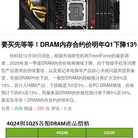
要买先等等！DRAM内存合约价明年Q1下降13
快科技12月30日消息，根据市场研究机构TrendForce的最新调
查，2025年第一季度DRAM内存价格将继续下降。由于智能手机等消费
型产品需求的持续萎缩，以及笔记本电脑等产品担心关税问题而提前备
货，导致DRAM均价下跌。一般型DRAM的跌幅预计将扩大至8%至
13%，若计入HBM产品，下跌幅度为0至5%，在PC DRAM领域，价格
预计下跌8%至13%，而服务器DRAM的价格也预计将下降5%至10%。
要买先等等！DRAM内存合约价明年Q...
分类：
内存
阅读：
350
次 评论：
0
次