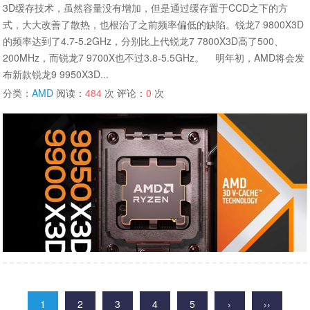
3D缓存技术，虽然容量没有增加，但是通过缓存置于CCD之下的方
式，大大改善了散热，也根治了之前频率偏低的缺陷。锐龙7 9800X3D
的频率达到了4.7-5.2GHz，分别比上代锐龙7 7800X3D高了500、
200MHz，而锐龙7 9700X也不过3.8-5.5GHz。 明年初，AMD将会发
布新款锐龙9 9950X3D...
分类：
AMD
阅读：
484
次 评论：
0
次
1
2
3
4
5
›
››