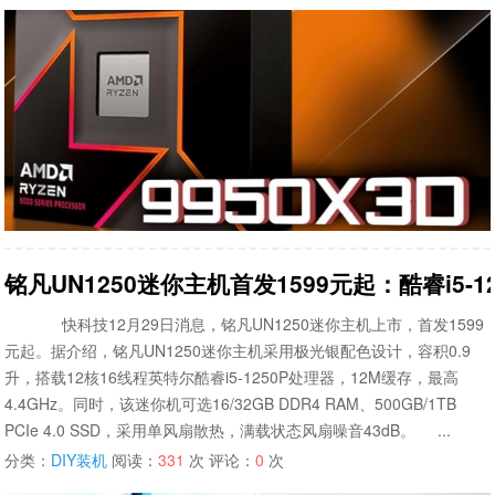
铭凡UN1250迷你主机首发1599元起：酷睿i5-12
快科技12月29日消息，铭凡UN1250迷你主机上市，首发1599
元起。据介绍，铭凡UN1250迷你主机采用极光银配色设计，容积0.9
升，搭载12核16线程英特尔酷睿i5-1250P处理器，12M缓存，最高
4.4GHz。同时，该迷你机可选16/32GB DDR4 RAM、500GB/1TB
PCIe 4.0 SSD，采用单风扇散热，满载状态风扇噪音43dB。 ...
分类：
DIY装机
阅读：
331
次 评论：
0
次