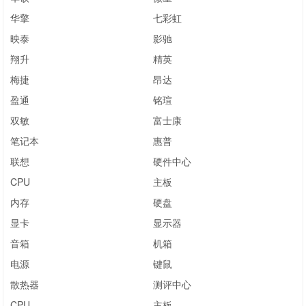
华擎
七彩虹
映泰
影驰
翔升
精英
梅捷
昂达
盈通
铭瑄
双敏
富士康
笔记本
惠普
联想
硬件中心
CPU
主板
内存
硬盘
显卡
显示器
音箱
机箱
电源
键鼠
散热器
测评中心
CPU
主板