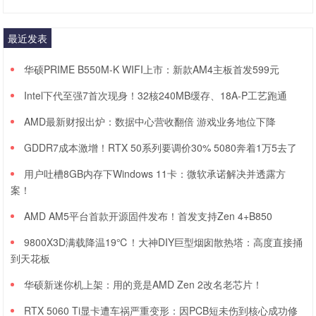
最近发表
华硕PRIME B550M-K WIFI上市：新款AM4主板首发599元
Intel下代至强7首次现身！32核240MB缓存、18A-P工艺跑通
AMD最新财报出炉：数据中心营收翻倍 游戏业务地位下降
GDDR7成本激增！RTX 50系列要调价30% 5080奔着1万5去了
用户吐槽8GB内存下Windows 11卡：微软承诺解决并透露方
案！
AMD AM5平台首款开源固件发布！首发支持Zen 4+B850
9800X3D满载降温19℃！大神DIY巨型烟囱散热塔：高度直接捅
到天花板
华硕新迷你机上架：用的竟是AMD Zen 2改名老芯片！
RTX 5060 Ti显卡遭车祸严重变形：因PCB短未伤到核心成功修