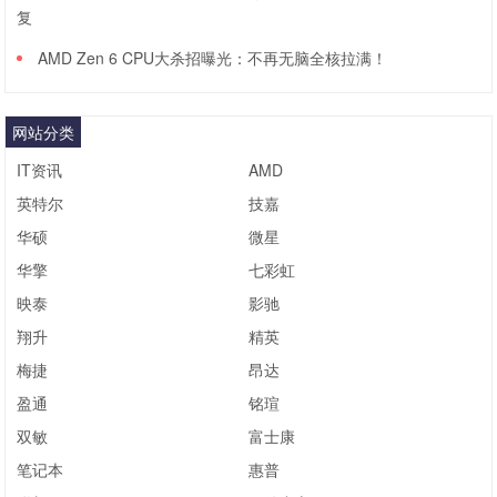
复
AMD Zen 6 CPU大杀招曝光：不再无脑全核拉满！
网站分类
IT资讯
AMD
英特尔
技嘉
华硕
微星
华擎
七彩虹
映泰
影驰
翔升
精英
梅捷
昂达
盈通
铭瑄
双敏
富士康
笔记本
惠普