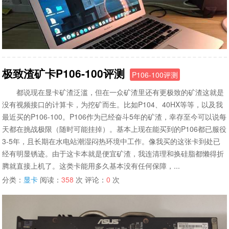
极致渣矿卡P106-100评测
P106-100评测
都说现在显卡矿渣泛滥，但在一众矿渣里还有更极致的矿渣这就是
没有视频接口的计算卡，为挖矿而生。比如P104、40HX等等，以及我
最近买的P106-100。P106作为已经奋斗5年的矿渣，幸存至今可以说每
天都在挑战极限（随时可能挂掉）。基本上现在能买到的P106都已服役
3-5年，且长期在水电站潮湿闷热环境中工作。像我买的这张卡到处已
经有明显锈迹。由于这卡本就是便宜矿渣，我连清理和换硅脂都懒得折
腾就直接上机了。这类卡能用多久基本没有任何保障，...
分类：
显卡
阅读：
358
次 评论：
0
次