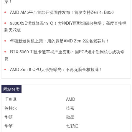
案！
AMD AM5平台首款开源固件发布！首发支持Zen 4+B850
9800X3D满载降温19℃！大神DIY巨型烟囱散热塔：高度直接捅
到天花板
华硕新迷你机上架：用的竟是AMD Zen 2改名老芯片！
RTX 5060 Ti显卡遭车祸严重变形：因PCB短未伤到核心成功修
复
AMD Zen 6 CPU大杀招曝光：不再无脑全核拉满！
网站分类
IT资讯
AMD
英特尔
技嘉
华硕
微星
华擎
七彩虹