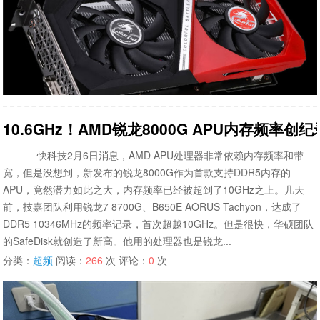
10.6GHz！AMD锐龙8000G APU内存频率
快科技2月6日消息，AMD APU处理器非常依赖内存频率和带
宽，但是没想到，新发布的锐龙8000G作为首款支持DDR5内存的
APU，竟然潜力如此之大，内存频率已经被超到了10GHz之上。几天
前，技嘉团队利用锐龙7 8700G、B650E AORUS Tachyon，达成了
DDR5 10346MHz的频率记录，首次超越10GHz。但是很快，华硕团队
的SafeDisk就创造了新高。他用的处理器也是锐龙...
分类：
超频
阅读：
266
次 评论：
0
次