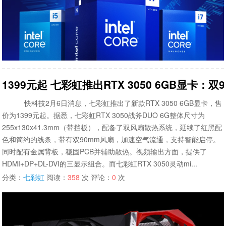
1399元起 七彩虹推出RTX 3050 6GB显卡：双
快科技2月6日消息，七彩虹推出了新款RTX 3050 6GB显卡，售
价为1399元起。据悉，七彩虹RTX 3050战斧DUO 6G整体尺寸为
255x130x41.3mm（带挡板），配备了双风扇散热系统，延续了红黑配
色和简约的线条，带有双90mm风扇，加速空气流通，支持智能启停。
同时配有金属背板，稳固PCB并辅助散热。视频输出方面，提供了
HDMI+DP+DL-DVI的三显示组合。而七彩虹RTX 3050灵动mi...
分类：
七彩虹
阅读：
358
次 评论：
0
次