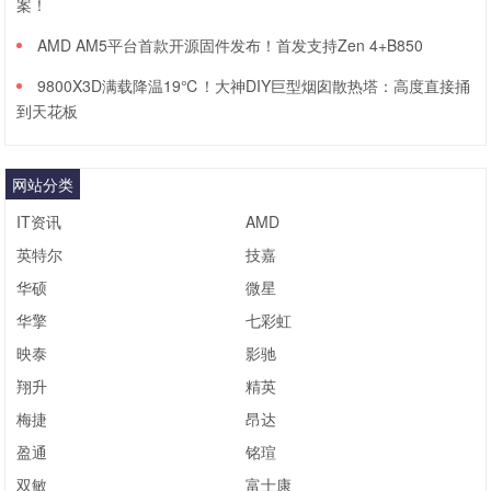
案！
AMD AM5平台首款开源固件发布！首发支持Zen 4+B850
9800X3D满载降温19℃！大神DIY巨型烟囱散热塔：高度直接捅
到天花板
网站分类
IT资讯
AMD
英特尔
技嘉
华硕
微星
华擎
七彩虹
映泰
影驰
翔升
精英
梅捷
昂达
盈通
铭瑄
双敏
富士康