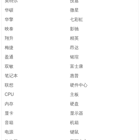
英特尔
技嘉
华硕
微星
华擎
七彩虹
映泰
影驰
翔升
精英
梅捷
昂达
盈通
铭瑄
双敏
富士康
笔记本
惠普
联想
硬件中心
CPU
主板
内存
硬盘
显卡
显示器
音箱
机箱
电源
键鼠