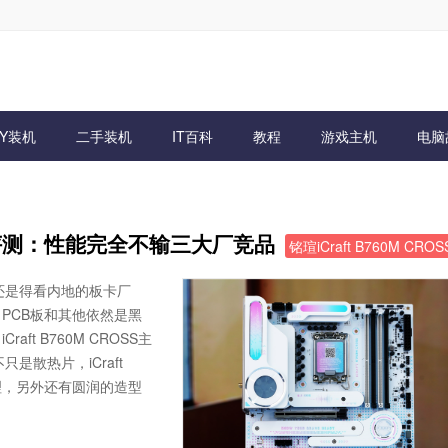
IY装机
二手装机
IT百科
教程
游戏主机
电脑
OSS评测：性能完全不输三大厂竞品
铭瑄iCraft B760M CRO
还是得看内地的板卡厂
PCB板和其他依然是黑
t B760M CROSS主
是散热片，iCraft
处理，另外还有圆润的造型