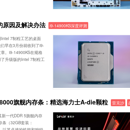
定的原因及解决办法
i9-14900KS深度评测
Intel 7制程工艺的桌面
早在3月份就收到了i9-
i9-14900KS在规格
采用了升级版的Intel 7制程工
0&8000旗舰内存条：精选海力士A-die颗粒
雷克沙
新一代DDR 5旗舰内存
脑内存条（32GB套装：
计，以其卓越的性能和独特