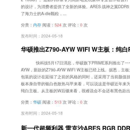
的设计，为消费者提供了全新的体验。ARES 战神之翼DDR5 7
了海力士的A-die颗粒，...
分类：
内存
阅读：
524
次 评论：
0
次
发布时间：2024-05-18
华硕推出Z790-AYW WIFI W主板：纯
快科技5月17日消息，华硕旗下PRIME系列推出了
AYW，新款的Z790-AYW WIFI W主板已经上线。据悉，
包装的设计在延续了之前的风格的同时，还采用了当前颜值担
板本身自带的银白色散热马甲来看，可以说这是华硕近年来
纯白主板。从主板的W后缀来看，很难说会不会还有黑色款出现。Z79
分类：
华硕
阅读：
513
次 评论：
0
次
发布时间：2024-05-18
新一代超频利器 雷克沙ARES RGB DDR