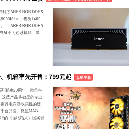
RES RGB DDR5
000MT/s，售价1499
RES RGB DDR5
据自身不同色系机箱、显
、机箱率先开售：799元起
微星主板
列诞生20周年，微星科
。这些产品将微星的专业
供更具电竞游戏属性的硬
平台开售。微星MAG
其独特的《怪物猎人》图案设