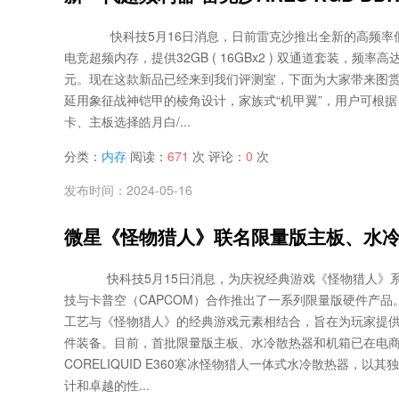
快科技5月16日消息，日前雷克沙推出全新的高频率低时序A
电竞超频内存，提供32GB ( 16GBx2 ) 双通道套装，频率高达8
元。现在这款新品已经来到我们评测室，下面为大家带来图赏。 A
延用象征战神铠甲的棱角设计，家族式“机甲翼”，用户可根
卡、主板选择皓月白/...
分类：
内存
阅读：
671
次 评论：
0
次
发布时间：2024-05-16
微星《怪物猎人》联名限量版主板、水冷
快科技5月15日消息，为庆祝经典游戏《怪物猎人》系
技与卡普空（CAPCOM）合作推出了一系列限量版硬件产品
工艺与《怪物猎人》的经典游戏元素相结合，旨在为玩家提
件装备。目前，首批限量版主板、水冷散热器和机箱已在电商
CORELIQUID E360寒冰怪物猎人一体式水冷散热器，以
计和卓越的性...