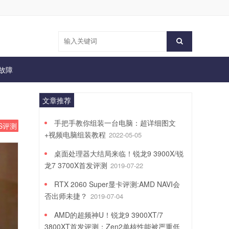
故障
文章推荐
手把手教你组装一台电脑：超详细图文
SS评测
+视频电脑组装教程
2022-05-05
桌面处理器大结局来临！锐龙9 3900X/锐
龙7 3700X首发评测
2019-07-22
RTX 2060 Super显卡评测:AMD NAVI会
否出师未捷？
2019-07-04
AMD的超频神U！锐龙9 3900XT/7
3800XT首发评测：Zen2单核性能被严重低