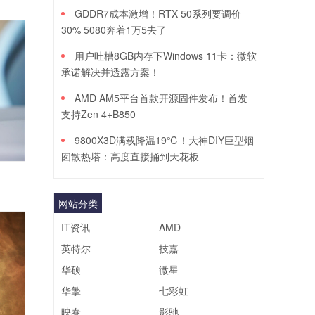
GDDR7成本激增！RTX 50系列要调价
30% 5080奔着1万5去了
用户吐槽8GB内存下Windows 11卡：微软
承诺解决并透露方案！
AMD AM5平台首款开源固件发布！首发
支持Zen 4+B850
9800X3D满载降温19℃！大神DIY巨型烟
囱散热塔：高度直接捅到天花板
网站分类
IT资讯
AMD
英特尔
技嘉
华硕
微星
华擎
七彩虹
映泰
影驰