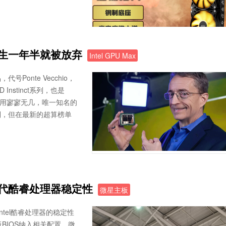
ax诞生一年半就被放弃
Intel GPU Max
号Ponte Vecchio，
nstinct系列，也是
ax的应用寥寥无几，唯一知名的
系列，但在最新的超算榜单
14代酷睿处理器稳定性
微星主板
tel酷睿处理器的稳定性
主板BIOS纳入相关配置。微