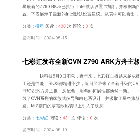
星最新的Z790 BIOS已执行 "Intel默认设置 "功能，并根据新
置。下表展示了最新的Intel默认设置建议。从表中可以看出，In
分类：
微星
阅读：
430
次 评论：
0
次
发布时间：2024-05-15
七彩虹发布全新CVN Z790 ARK方舟
快科技5月9日消息，近年来，七彩虹主板越来越成熟
工还是性能、BIOS都精进不少，近日又带来了全新升级的CVN Z
FROZEN方舟主板，从配色、用料到扩展性都焕然一新。 七
续了CVN系列的家族式舷号和白色系设计，并汲取了星空旗
路、M.2接口的寒霜散热装甲上引入了钛灰...
分类：
七彩虹
阅读：
431
次 评论：
0
次
发布时间：2024-05-10