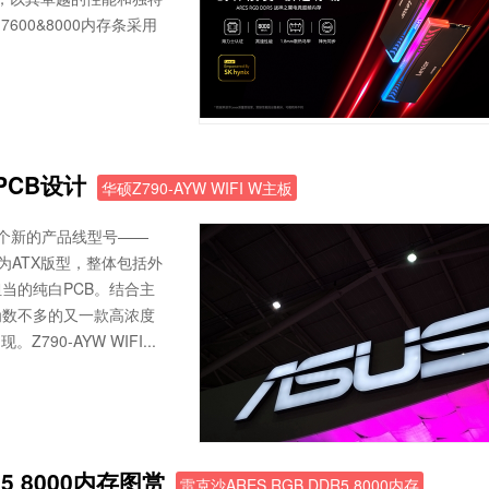
600&8000内存条采用
白PCB设计
华硕Z790-AYW WIFI W主板
一个新的产品线型号——
主板为ATX版型，整体包括外
当的纯白PCB。结合主
为数不多的又一款高浓度
0-AYW WIFI...
5 8000内存图赏
雷克沙ARES RGB DDR5 8000内存