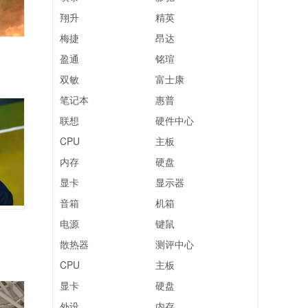
翔升
精英
梅捷
昂达
盈通
铭瑄
双敏
富士康
笔记本
惠普
联想
硬件中心
CPU
主板
内存
硬盘
显卡
显示器
音箱
机箱
电源
键鼠
散热器
测评中心
CPU
主板
显卡
硬盘
外设
内存