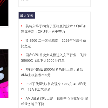
最近发表
英特尔终于掏出了压箱底的技术！QAT加
速库更新：CPU不用再干苦力
i5-8500 二手装机指南：2026年的高性价
比之选
国产CPU首次大规模进入安平行业！飞腾
S5000C-E拿下近3000台订单
华硕PRIME B550M-K WIFI上市：新款
AM4主板首发599元
Intel下代至强7首次现身！32核240MB缓
存、18A-P工艺跑通
AMD最新财报出炉：数据中心营收翻倍 游
戏业务地位下降