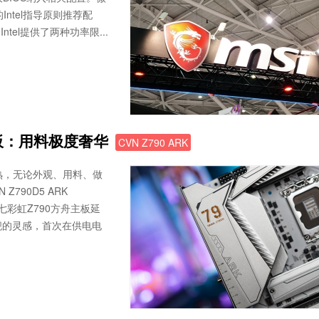
的Intel指导原则推荐配
tel提供了两种功率限...
主板：用料极度奢华
CVN Z790 ARK
，无论外观、用料、做
790D5 ARK
彩虹Z790方舟主板延
舰的灵感，首次在供电电