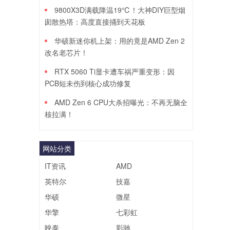
9800X3D满载降温19℃！大神DIY巨型烟
囱散热塔：高度直接捅到天花板
华硕新迷你机上架：用的竟是AMD Zen 2
改名老芯片！
RTX 5060 Ti显卡遭车祸严重变形：因
PCB短未伤到核心成功修复
AMD Zen 6 CPU大杀招曝光：不再无脑全
核拉满！
网站分类
IT资讯
AMD
英特尔
技嘉
华硕
微星
华擎
七彩虹
映泰
影驰