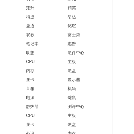
翔升
精英
梅捷
昂达
盈通
铭瑄
双敏
富士康
笔记本
惠普
联想
硬件中心
CPU
主板
内存
硬盘
显卡
显示器
音箱
机箱
电源
键鼠
散热器
测评中心
CPU
主板
显卡
硬盘
外设
内存