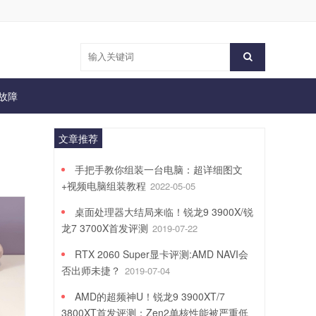
故障
文章推荐
手把手教你组装一台电脑：超详细图文
+视频电脑组装教程
2022-05-05
桌面处理器大结局来临！锐龙9 3900X/锐
龙7 3700X首发评测
2019-07-22
RTX 2060 Super显卡评测:AMD NAVI会
否出师未捷？
2019-07-04
AMD的超频神U！锐龙9 3900XT/7
3800XT首发评测：Zen2单核性能被严重低