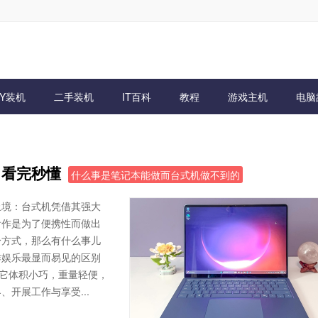
IY装机
二手装机
IT百科
教程
游戏主机
电脑
：看完秒懂
什么事是笔记本能做而台式机做不到的
止境：台式机凭借其强大
看作是为了便携性而做出
分方式，那么有什么事儿
作娱乐最显而易见的区别
，它体积小巧，重量轻便，
开展工作与享受...